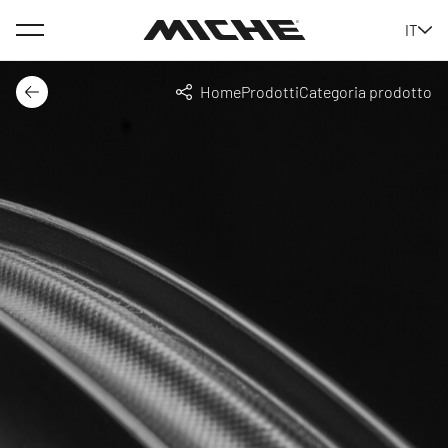
Menu
IT
Miche
Home
Prodotti
Categoria prodotto
Indietro
Condividi