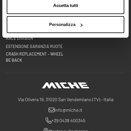
Accetta tutti
AZIENDA
CONTATTACI
PUNTI VENDITA
LAVORA CON NOI
TECH CENTRE
DOCUMENTAZIONE TECNICA
Personalizza
SQUADRE E ATLETI
AREA B2B
RACE DIVISION
ESTENSIONE GARANZIA RUOTE
CRASH REPLACEMENT - WHEEL
BE BACK
Miche
Via Olivera 19, 31020 San Vendemiano (TV) - Italia
info@miche.it
+39 0438 400345
Mostra sulla mappa