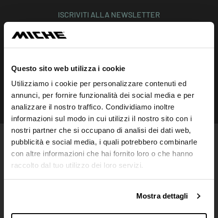
ISCRIVITI ALLA NEWSLETTER
Resta aggiornato su tutte le novità
Questo sito web utilizza i cookie
Iscriviti
Utilizziamo i cookie per personalizzare contenuti ed
annunci, per fornire funzionalità dei social media e per
SEGUICI SU
analizzare il nostro traffico. Condividiamo inoltre
Instagram
Facebook
Linkedin
informazioni sul modo in cui utilizzi il nostro sito con i
nostri partner che si occupano di analisi dei dati web,
pubblicità e social media, i quali potrebbero combinarle
PRODOTTI
con altre informazioni che hai fornito loro o che hanno
Ruote
raccolto dal tuo utilizzo dei loro servizi.
Guarniture
Movimenti centrali
Ingranaggi
Cassette
Catene
Mostra dettagli
Mozzi
Collari
Bloccaggi
Accessori
Spider
Pignoni