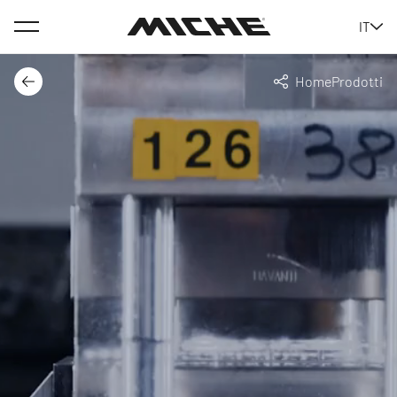
Menu
IT
Miche
Home
Prodotti
Indietro
Condividi