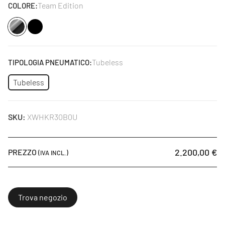
Team Edition
COLORE:
Nero
Tubeless
TIPOLOGIA PNEUMATICO:
Tubeless
SKU:
XWHKR30B0U
2.200,00 €
PREZZO
(IVA INCL.)
Trova negozio