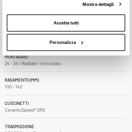
Mostra dettagli
NIPPLI
AL 7075 T6 / Nero
Accetta tutti
PESO (G)
1390 XDR (+/- 3%) (Tubeless Ready +20)
Personalizza
MONTAGGIO
24 - 24 / Radiale / Incrociato
RASAMENTO (MM)
100 - 142
CUSCINETTI
CeramicSpeed® 2RS
TRASMISSIONE