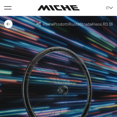
Menu
IT
Miche
Home
Prodotti
Ruote
Strada
Kleos RD 36
Indietro
Condividi