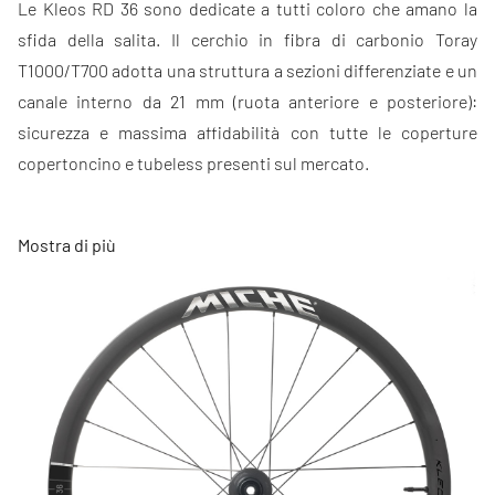
Le Kleos RD 36 sono dedicate a tutti coloro che amano la
sfida della salita. Il cerchio in fibra di carbonio Toray
T1000/T700 adotta una struttura a sezioni differenziate e un
canale interno da 21 mm (ruota anteriore e posteriore):
sicurezza e massima affidabilità con tutte le coperture
copertoncino e tubeless presenti sul mercato.
I mozzi in Ergal 7075 T6 rilanciano la tecnologia Miche RR-C
Mostra di più
(Racing Replica Ceramic). Grazie alla collaborazione con
CeramicSpeed, Miche ha messo a punto cuscinetti ceramici
a doppio schermo analizzando ogni parametro.: dal
lubrificante agli schermi fino alla classe di tolleranza
ralle/sfere per individuare la miglior soluzione possibile in
termini di scorrevolezza e durata. Attraverso le ghiere di
registro presenti sia al mozzo anterirore che posteriore è
sempre possibile la regolazione fine del mozzo.