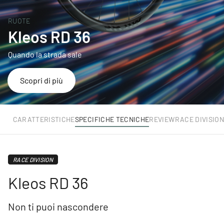
RUOTE
Kleos RD 36
Quando la strada sale
Scopri di più
ICA
CARATTERISTICHE
SPECIFICHE TECNICHE
REVIEW
RACE DIVISIO
RACE DIVISION
Kleos RD 36
Non ti puoi nascondere