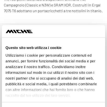
Campagnolo (Classic e N3W) e SRAM XDR. Costruiti in Ergal
7075 T6 adottano un portacricchetti a tre nottolini in titanio.
Specifiche Tecniche
Questo sito web utilizza i cookie
Utilizziamo i cookie per personalizzare contenuti ed
CODICE
annunci, per fornire funzionalità dei social media e per
WHKR30B0U
analizzare il nostro traffico. Condividiamo inoltre
informazioni sul modo in cui utilizzi il nostro sito con i
MOZZI
nostri partner che si occupano di analisi dei dati web,
AL 7075 T6
pubblicità e social media, i quali potrebbero combinarle
con altre informazioni che hai fornito loro o che hanno
raccolto dal tuo utilizzo dei loro servizi.
RAGGI
Acciaio inox nero / aero / testa dritta / doppio spessore