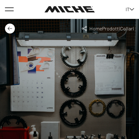
Menu
IT
Miche
Home
Prodotti
Collari
Indietro
Condividi