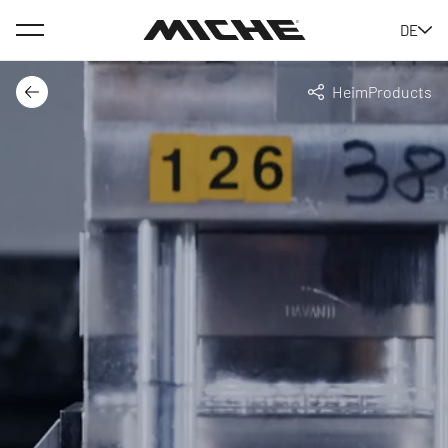
Menü
DE
Miche
Heim
Products
Der Rücken
Teilen