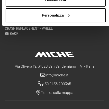
TECH CENTRE
DOCUMENTAZIONE TECNICA
SQUADRE E ATLETI
AREA B2B
RACE DIVISION
Personalizza
ESTENSIONE GARANZIA RUOTE
CRASH REPLACEMENT - WHEEL
BE BACK
Miche
Via Olivera 19, 31020 San Vendemiano (TV) - Italia
info@miche.it
+39 0438 400345
Mostra sulla mappa