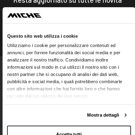
Iscriviti
Questo sito web utilizza i cookie
SEGUICI SU
Utilizziamo i cookie per personalizzare contenuti ed
Instagram
Facebook
Linkedin
annunci, per fornire funzionalità dei social media e per
analizzare il nostro traffico. Condividiamo inoltre
informazioni sul modo in cui utilizzi il nostro sito con i
PRODOTTI
nostri partner che si occupano di analisi dei dati web,
Ruote
pubblicità e social media, i quali potrebbero combinarle
Guarniture
Movimenti centrali
con altre informazioni che hai fornito loro o che hanno
Ingranaggi
Cassette
Catene
raccolto dal tuo utilizzo dei loro servizi.
Mozzi
Collari
Bloccaggi
Accessori
Spider
Pignoni
Mostra dettagli
AZIENDA
CONTATTACI
PUNTI VENDITA
LAVORA CON NOI
Accetta tutti