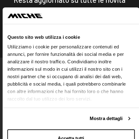
Iscriviti
Questo sito web utilizza i cookie
SEGUICI SU
Utilizziamo i cookie per personalizzare contenuti ed
Instagram
Facebook
Linkedin
annunci, per fornire funzionalità dei social media e per
analizzare il nostro traffico. Condividiamo inoltre
informazioni sul modo in cui utilizzi il nostro sito con i
PRODOTTI
nostri partner che si occupano di analisi dei dati web,
Ruote
pubblicità e social media, i quali potrebbero combinarle
Guarniture
Movimenti centrali
con altre informazioni che hai fornito loro o che hanno
Ingranaggi
Cassette
Catene
raccolto dal tuo utilizzo dei loro servizi.
Mozzi
Collari
Bloccaggi
Accessori
Spider
Pignoni
Mostra dettagli
AZIENDA
CONTATTACI
PUNTI VENDITA
LAVORA CON NOI
Accetta tutti