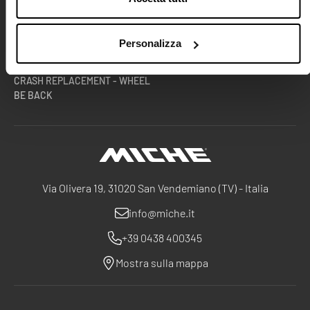
TECH CENTRE
DOCUMENTAZIONE TECNICA
SQUADRE E ATLETI
AREA B2B
RACE DIVISION
Personalizza
ESTENSIONE GARANZIA RUOTE
CRASH REPLACEMENT - WHEEL
BE BACK
Miche
Via Olivera 19, 31020 San Vendemiano (TV) - Italia
info@miche.it
+39 0438 400345
Mostra sulla mappa