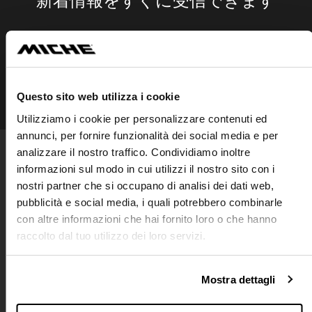
Subscr
フォローしてください
Questo sito web utilizza i cookie
Instagram
Facebook
Linkedin
Utilizziamo i cookie per personalizzare contenuti ed
annunci, per fornire funzionalità dei social media e per
analizzare il nostro traffico. Condividiamo inoltre
PRODUCTS
informazioni sul modo in cui utilizzi il nostro sito con i
nostri partner che si occupano di analisi dei dati web,
ホイール
クランクセット
pubblicità e social media, i quali potrebbero combinarle
ボトムブラケット
カセットスプロケット - スプロ
ケット
con altre informazioni che hai fornito loro o che hanno
チェーン
ハブ
raccolto dal tuo utilizzo dei loro servizi.
シートクランプ
クイックリリース
アクセサリー
スパイダー
スプロケット
Mostra dettagli
会社紹介
お問い合わせ
販売店検索
採用情報