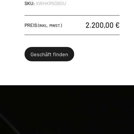
SKU:
XWHKR50B0U
2.200,00 €
PREIS
(INKL. MWST.)
Geschäft finden