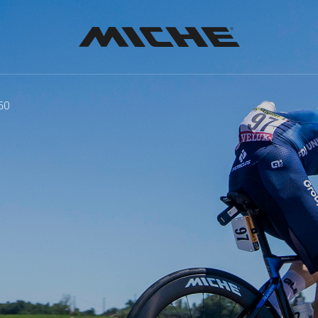
Miche
50