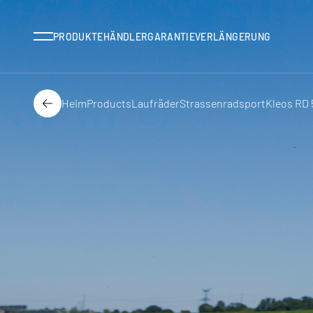
Menü
PRODUKTE
HÄNDLER
GARANTIEVERLÄNGERUNG
Heim
Products
Laufräder
Strassenradsport
Kleos RD 
Der Rücken