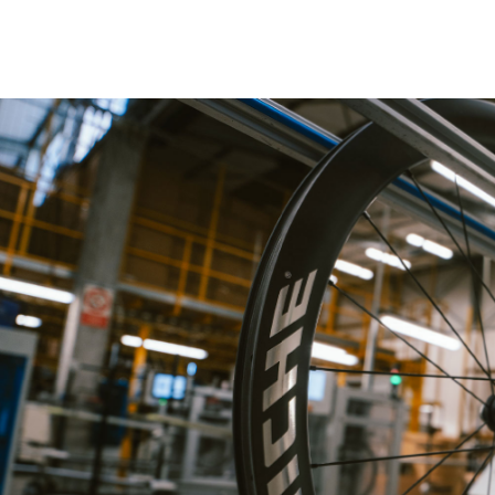
angeordnet und weisen
unterschiedliche Aero-Querschnitte
für Vorder- und Hinterrad vor. Eine
Innovation, die gemeinsam mit dem
Aero Blade auf Basis von
Windkanaldaten entwickelt wurde.
Kleos RD 50: entwickelt und
hergestellt im Miche-Werk in San
Vendemiamo. Mit Stolz Made in Italy.