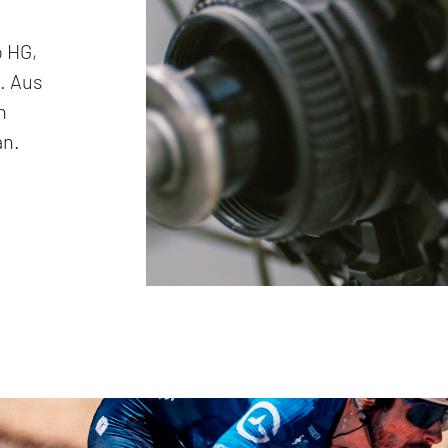
o HG,
. Aus
n
an.