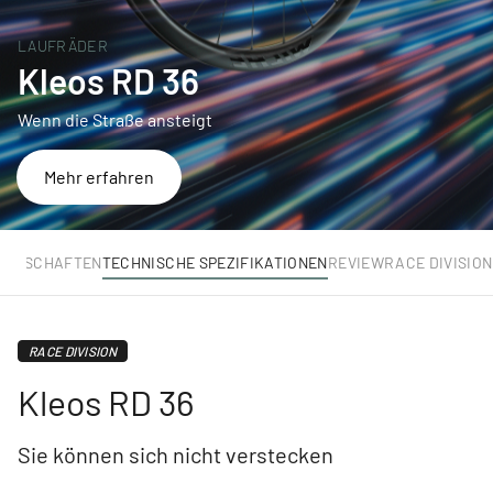
LAUFRÄDER
Kleos RD 36
Wenn die Straße ansteigt
Mehr erfahren
GENSCHAFTEN
TECHNISCHE SPEZIFIKATIONEN
REVIEW
RACE DIVISION
RACE DIVISION
Kleos RD 36
Sie können sich nicht verstecken