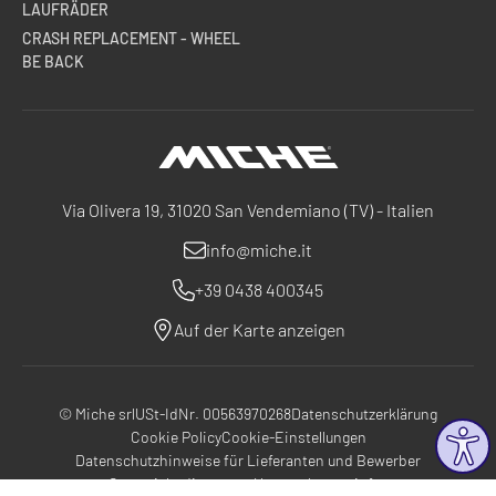
LAUFRÄDER
CRASH REPLACEMENT - WHEEL
BE BACK
Miche
Via Olivera 19, 31020 San Vendemiano (TV) - Italien
info@miche.it
+39 0438 400345
Auf der Karte anzeigen
© Miche srl
USt-IdNr. 00563970268
Datenschutzerklärung
Cookie Policy
Cookie-Einstellungen
Datenschutzhinweise für Lieferanten und Bewerber
Garantiebedingungen
Unternehmensinfos