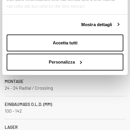
raccolto dal tuo utilizzo dei loro servizi.
SPEICHEN
Stainless steel black / aero / straight pull / double butted
Mostra dettagli
NIPPEL
AL 7075 T6 / Black
Accetta tutti
GEWICHT (G)
Personalizza
1390 XDR (+/- 3%) (Tubeless Ready +20)
MONTAGE
24 - 24 Radial / Crossing
EINBAUMASS O.L.D. (MM)
100 - 142
LAGER