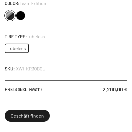
Team Edition
COLOR:
Schwarz
Tubeless
TIRE TYPE:
Tubeless
SKU:
XWHKR30B0U
2.200,00 €
PREIS
(INKL. MWST.)
Geschäft finden