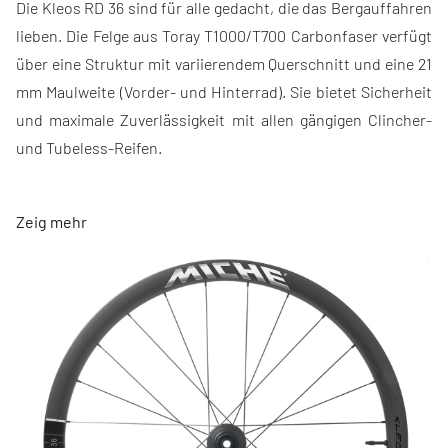
Die Kleos RD 36 sind für alle gedacht, die das Bergauffahren
lieben. Die Felge aus Toray T1000/T700 Carbonfaser verfügt
über eine Struktur mit variierendem Querschnitt und eine 21
mm Maulweite (Vorder- und Hinterrad). Sie bietet Sicherheit
und maximale Zuverlässigkeit mit allen gängigen Clincher-
und Tubeless-Reifen.
Die Naben aus Ergal 7075 T6 führen die Miche RR-C-
Zeig mehr
Technologie (Racing Replica Ceramic) wieder ein. In
Zusammenarbeit mit Ceramic Speed entwickelte Miche
Keramiklager mit beidseitigen Deckscheiben. Jeder
Parameter – vom Schmiermittel über die Abschirmungen bis
zur Toleranzklasse der Laufbahnen und Kugeln – wurde
analysiert, um die bestmögliche Leichtgängigkeit und
Lebensdauer zu erreichen. Die Einstellringe an Vorder- und
Hinterradnabe ermöglichen jederzeit eine Feineinstellung