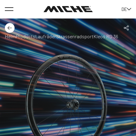
Menü
DE
Miche
Der Rücken
Teil
Heim
Products
Laufräder
Strassenradsport
Kleos RD 36