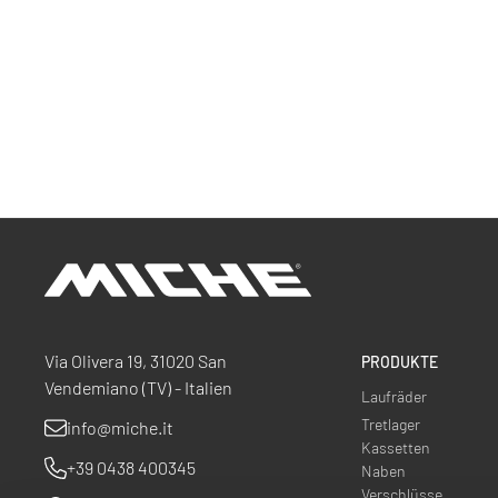
Miche
Via Olivera 19, 31020 San
PRODUKTE
Vendemiano (TV) - Italien
Laufräder
Tretlager
info@miche.it
Kassetten
+39 0438 400345
Naben
Verschlüsse