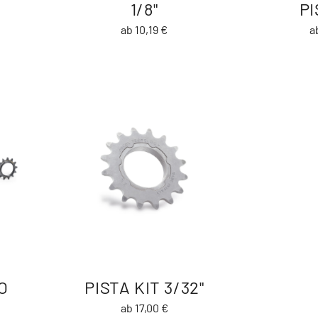
1/8"
P
ab 10,19 €
a
O
PISTA KIT 3/32"
ab 17,00 €