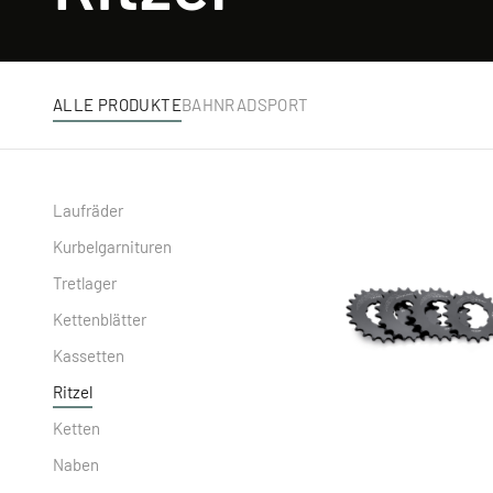
ALLE PRODUKTE
BAHNRADSPORT
Laufräder
Kurbelgarnituren
Tretlager
Kettenblätter
Kassetten
Ritzel
Ketten
Naben