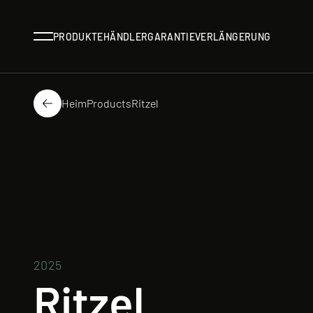
Menü
PRODUKTE
HÄNDLER
GARANTIEVERLÄNGERUNG
Heim
Products
Ritzel
Der Rücken
2025
Ritzel