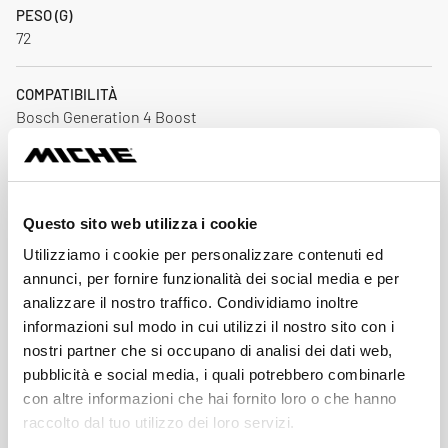
PESO (G)
72
COMPATIBILITÀ
Bosch Generation 4 Boost
MATERIALE SPIDER
Alluminio
Questo sito web utilizza i cookie
Download
Utilizziamo i cookie per personalizzare contenuti ed
annunci, per fornire funzionalità dei social media e per
analizzare il nostro traffico. Condividiamo inoltre
informazioni sul modo in cui utilizzi il nostro sito con i
Listino Prezzi 2026
Down
nostri partner che si occupano di analisi dei dati web,
pdf 2.8MB
pubblicità e social media, i quali potrebbero combinarle
con altre informazioni che hai fornito loro o che hanno
Catalogo Miche 2026
raccolto dal tuo utilizzo dei loro servizi.
Down
pdf 21.9MB