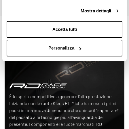
Mostra dettagli
Accetta tutti
Personalizza
Race Division
È lo spirito competitivo a generare l’alta prestazione.
Iniziando con le ruote Kleos RD Miche ha mosso i primi
passi in una nuova dimensione che unisce il “saper fare”
del passato alle tecnolgie più all'avanguardia del
presente. I componenti e le ruote marchiati RD