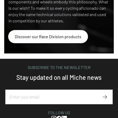
components and wheels embody this philosophy. What
is our wish? To make it so every cycling aficionado can
enjoy the same technical solutions validated and used
in competition by our athletes.
Discover our Race Division products
SUBSCRIBE TO THE NEWSLETTER
Stay updated on all Miche news
Subscr
FOLLOW US