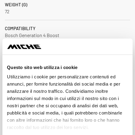
WEIGHT (G)
72
COMPATIBILITY
Bosch Generation 4 Boost
SPIDER MATERIAL
Alloy
Questo sito web utilizza i cookie
Download
Utilizziamo i cookie per personalizzare contenuti ed
annunci, per fornire funzionalità dei social media e per
analizzare il nostro traffico. Condividiamo inoltre
informazioni sul modo in cui utilizzi il nostro sito con i
Price List 2026
Down
nostri partner che si occupano di analisi dei dati web,
pdf 2.8MB
pubblicità e social media, i quali potrebbero combinarle
con altre informazioni che hai fornito loro o che hanno
Miche Catalogue 2026
raccolto dal tuo utilizzo dei loro servizi.
Down
pdf 21.9MB