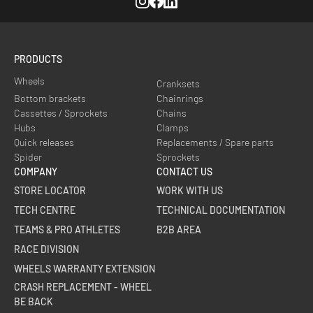
Instagram
Facebook
Linkedin
PRODUCTS
Wheels
Cranksets
Bottom brackets
Chainrings
Cassettes / Sprockets
Chains
Hubs
Clamps
Quick releases
Replacements / Spare parts
Spider
Sprockets
COMPANY
CONTACT US
STORE LOCATOR
WORK WITH US
TECH CENTRE
TECHNICAL DOCUMENTATION
TEAMS & PRO ATHLETES
B2B AREA
RACE DIVISION
WHEELS WARRANTY EXTENSION
CRASH REPLACEMENT - WHEEL
BE BACK