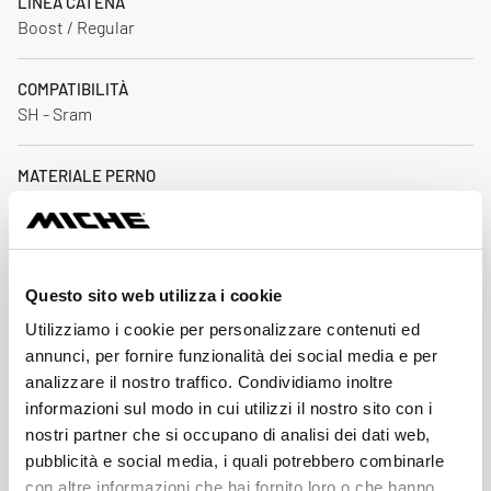
LINEA CATENA
Boost / Regular
COMPATIBILITÀ
SH - Sram
MATERIALE PERNO
Acciaio speciale
TIPOLOGIA PERNO
24 mm
Questo sito web utilizza i cookie
Utilizziamo i cookie per personalizzare contenuti ed
ACCESSORI INCLUSI
annunci, per fornire funzionalità dei social media e per
Istruzioni
analizzare il nostro traffico. Condividiamo inoltre
informazioni sul modo in cui utilizzi il nostro sito con i
MATERIALE PEDIVELLA
nostri partner che si occupano di analisi dei dati web,
Alluminio forgiato - CNC
pubblicità e social media, i quali potrebbero combinarle
con altre informazioni che hai fornito loro o che hanno