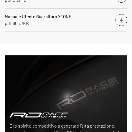
Manuale Utente Guarnitura XTONE
Down
pdf 853.7KB
Race Division
È lo spirito competitivo a generare l’alta prestazione.