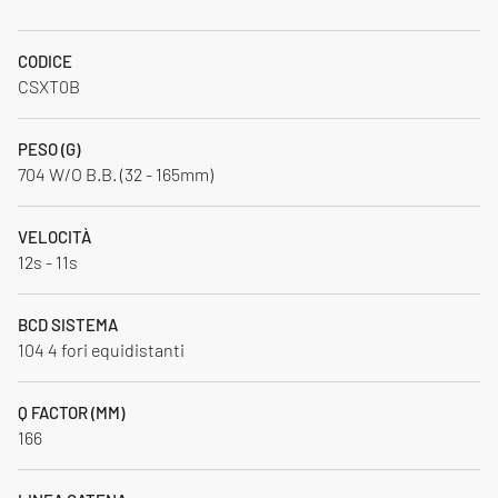
CODICE
CSXT0B
PESO (G)
704 W/O B.B. (32 - 165mm)
VELOCITÀ
12s - 11s
BCD SISTEMA
104 4 fori equidistanti
Q FACTOR (MM)
166