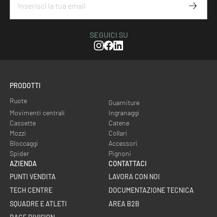
Iscriviti
SEGUICI SU
Instagram
Facebook
Linkedin
PRODOTTI
Ruote
Guarniture
Movimenti centrali
Ingranaggi
Cassette
Catene
Mozzi
Collari
Bloccaggi
Accessori
Spider
Pignoni
AZIENDA
CONTATTACI
PUNTI VENDITA
LAVORA CON NOI
TECH CENTRE
DOCUMENTAZIONE TECNICA
SQUADRE E ATLETI
AREA B2B