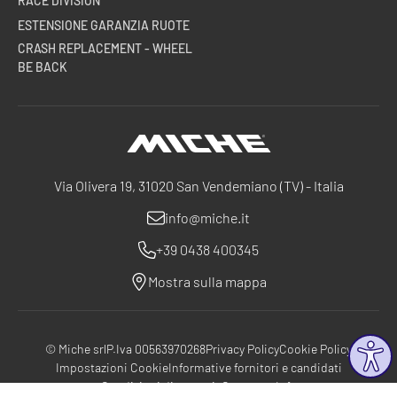
RACE DIVISION
ESTENSIONE GARANZIA RUOTE
CRASH REPLACEMENT - WHEEL
BE BACK
Miche
Via Olivera 19, 31020 San Vendemiano (TV) - Italia
info@miche.it
+39 0438 400345
Mostra sulla mappa
© Miche srl
P.Iva 00563970268
Privacy Policy
Cookie Policy
Impostazioni Cookie
Informative fornitori e candidati
Condizioni di garanzia
Company Info
®
®