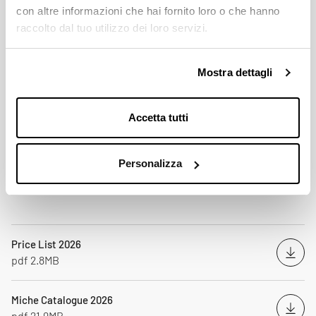
con altre informazioni che hai fornito loro o che hanno
CRANK LENGTH (MM)
raccolto dal tuo utilizzo dei loro servizi.
165 mm - 170 mm - 172,5 mm - 175 mm
Mostra dettagli
COMPATIBILITY WITH BOTTOM BRACKETS
EVO MAX MTB BSA / EVO MAX 92x41 (PRESS FIT)
Accetta tutti
SINGLE CHAINRING
32 / 34 / 36 / 38
Personalizza
ダウンロード
Price List 2026
Down
pdf 2.8MB
Miche Catalogue 2026
Down
pdf 21.9MB