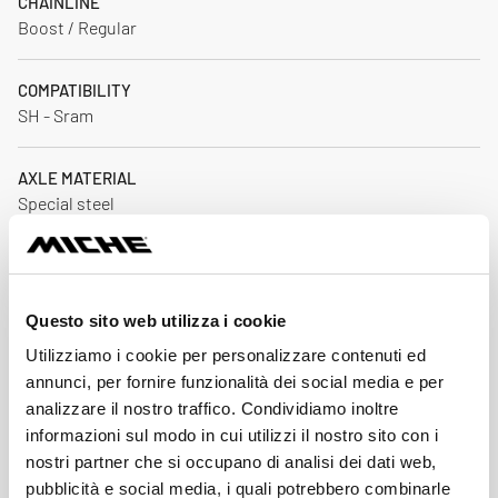
CHAINLINE
Boost / Regular
COMPATIBILITY
SH - Sram
AXLE MATERIAL
Special steel
AXLE TYPE
24 mm
Questo sito web utilizza i cookie
INCLUDED ACCESSORIES
Utilizziamo i cookie per personalizzare contenuti ed
Instruction manual
annunci, per fornire funzionalità dei social media e per
analizzare il nostro traffico. Condividiamo inoltre
informazioni sul modo in cui utilizzi il nostro sito con i
CRANK MATERIAL
nostri partner che si occupano di analisi dei dati web,
Forged alloy - CNC
pubblicità e social media, i quali potrebbero combinarle