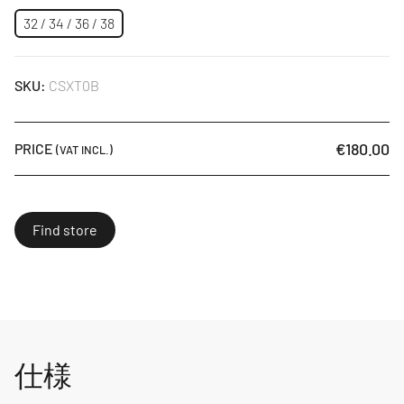
32 / 34 / 36 / 38
SKU:
CSXT0B
€180.00
PRICE
(VAT INCL.)
Find store
仕様