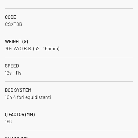
CODE
CSXT0B
WEIGHT (G)
704 W/O B.B. (32 - 165mm)
SPEED
12s - 11s
BCD SYSTEM
104 4 fori equidistanti
Q FACTOR (MM)
166