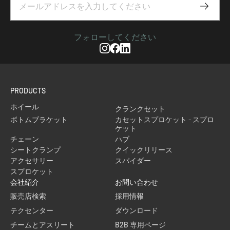
Subscr
フォローしてください
Instagram
Facebook
Linkedin
PRODUCTS
ホイール
クランクセット
ボトムブラケット
カセットスプロケット - スプロ
ケット
チェーン
ハブ
シートクランプ
クイックリリース
アクセサリー
スパイダー
スプロケット
会社紹介
お問い合わせ
販売店検索
採用情報
テクセンター
ダウンロード
チームとアスリート
B2B 専用ページ