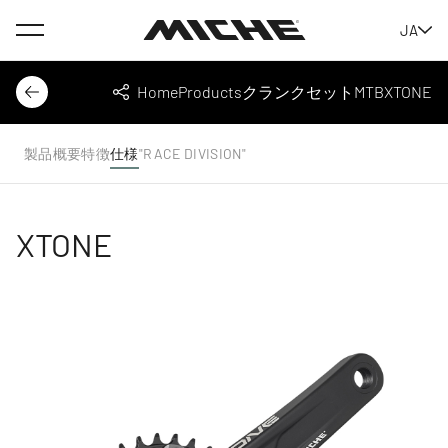
Menu
JA
Miche
Home
Products
クランクセット
MTB
XTONE
Back
Share
製品概要
特徴
仕様
"RACE DIVISION"
XTONE