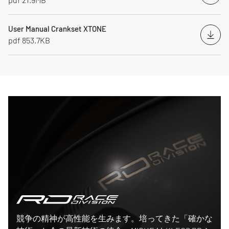
User Manual Crankset XTONE
Down
pdf 853.7KB
Race Division
競争の精神が高性能を生みます。培ってきた「確かな