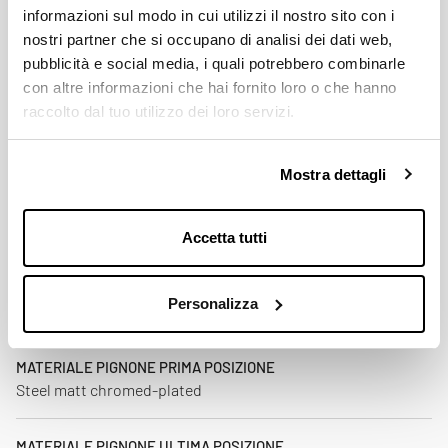
informazioni sul modo in cui utilizzi il nostro sito con i
11+13
nostri partner che si occupano di analisi dei dati web,
pubblicità e social media, i quali potrebbero combinarle
MATERIALE PIGNONI INNESTO
con altre informazioni che hai fornito loro o che hanno
Steel matt chromed-plated
raccolto dal tuo utilizzo dei loro servizi.
DENTATURE ULTIMA POSIZIONE
Mostra dettagli
36 / 42 / 51
MATERIALE GHIERA DI CHIUSURA
Accetta tutti
COMBINAZIONI STANDARD CONSIGLIATE
Personalizza
11-51
MATERIALE PIGNONE PRIMA POSIZIONE
Steel matt chromed-plated
MATERIALE PIGNONE ULTIMA POSIZIONE