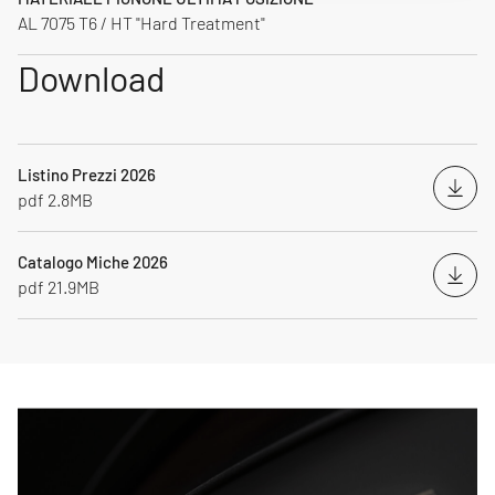
AL 7075 T6 / HT "Hard Treatment"
Download
Listino Prezzi 2026
Down
pdf 2.8MB
Catalogo Miche 2026
Down
pdf 21.9MB