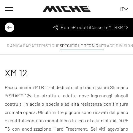
Menu
IT
Miche
Home
Prodotti
Cassette
MTB
XM 12
Indietro
Condividi
ANORAMICA
CARATTERISTICHE
SPECIFICHE TECNICHE
RACE DIVISION
XM 12
Pacco pignoni MTB 11-51 dedicato alle trasmissioni Shimano
®/SRAM® 12v. La struttura adotta nove ingranaggi singoli
costruiti in acciaio speciale ad alta resistenza con finitura
cromata opaca. Gli ultimi tre pignoni sono ricavati dal pieno
e costituiscono un monoblocco in lega di alluminio AL 7075
T6 con anodizzazione Hard Treatment. Sei viti agevolano