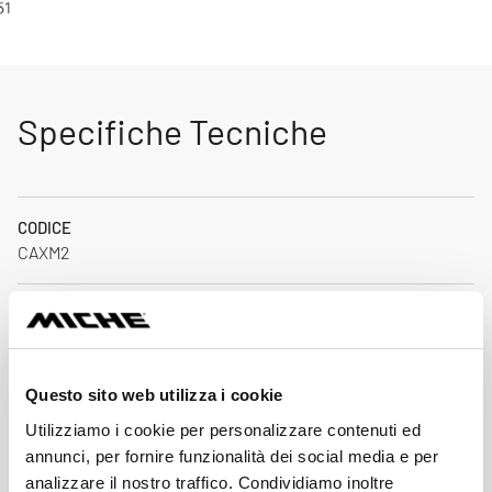
Specifiche Tecniche
CODICE
CAXM2
PESO (G)
486 (11/51)
Questo sito web utilizza i cookie
DENTATURE INNESTO
15 / 17 / 19 / 21 / 24 / 28 / 32
Utilizziamo i cookie per personalizzare contenuti ed
annunci, per fornire funzionalità dei social media e per
analizzare il nostro traffico. Condividiamo inoltre
DENTATURE PRIMA POSIZIONE