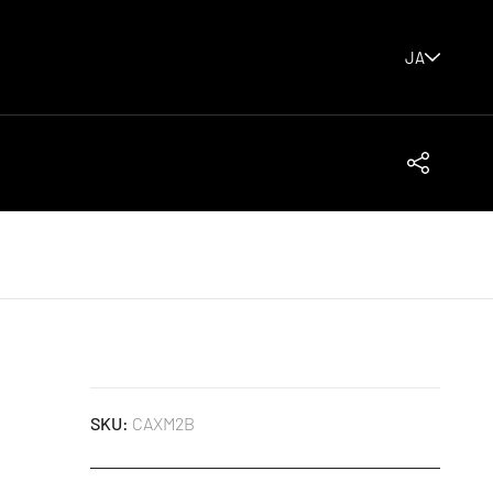
JA
Share
SKU:
CAXM2B