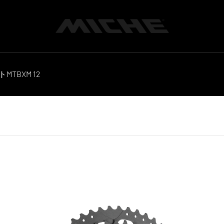
Miche
ト
MTB
XM 12