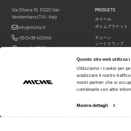
Via Olivera 19, 31020 San
PRODUCTS
Vendemiano (TV) - Italy
ホイール
ボトムブラケット
info@miche.it
+39 0438 400345
チェーン
シートクランプ
マップで表示
アクセサリー
スプロケット
Questo sito web utilizza i
Utilizziamo i cookie per pe
analizzare il nostro traffic
nostri partner che si occup
combinarle con altre inform
Mostra dettagli
© Miche srl
VAT番号 00563970268
プライバシーポリシー
クッキー
外部業者・見込み外部業者のデータ取扱い規定
メーカー保証規定
®
®
with Workup
|
built on RubinRed