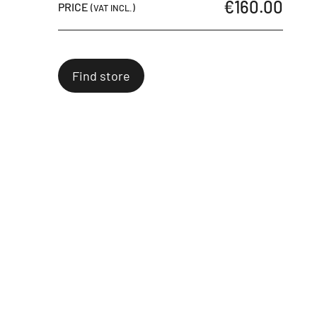
€160.00
PRICE
(VAT INCL.)
Find store