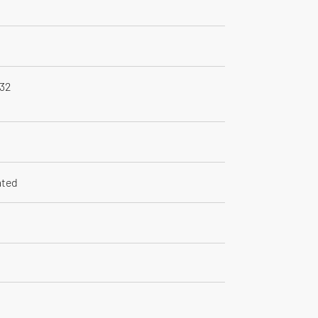
 32
ated