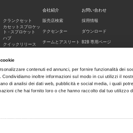
会社紹介
お問い合わせ
クランクセット
販売店検索
採用情報
カセットスプロケッ
テクセンター
ダウンロード
ト - スプロケット
ハブ
チームとアスリート
B2B 専用ページ
クイックリリース
スパイダー
RACE DIVISION
 cookie
ホイールの保証期間
の延長
rsonalizzare contenuti ed annunci, per fornire funzionalità dei so
o. Condividiamo inoltre informazioni sul modo in cui utilizzi il nostr
CRASH
ano di analisi dei dati web, pubblicità e social media, i quali pot
REPLACEMENT -
azioni che hai fornito loro o che hanno raccolto dal tuo utilizzo de
WHEEL BE BACK
ポリシー
Cookie Settings
会社情報