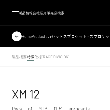
Menu
製品情報
会社紹介
販売店検索
Home
Products
カセットスプロケット - スプロケッ
Back
製品概要
特徴
仕様
"RACE DIVISION"
XM 12
Pack of MTB 11-51 sprockets