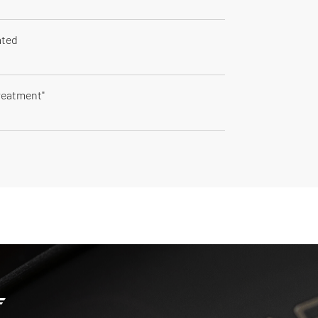
ated
reatment"