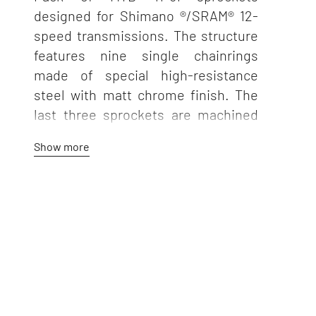
designed for Shimano ®/SRAM® 12-
speed transmissions. The structure
features nine single chainrings
made of special high-resistance
steel with matt chrome finish. The
last three sprockets are machined
from solid and form an AL 7075 T6
Show more
aluminium alloy monoblock with
Hard Treatment anodization. Six
screws facilitate engagement of the
sprocket. The weight of the cassette
is 486 g. The locknut features an
anthracite finish.