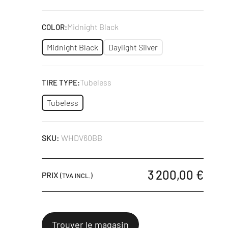
Midnight Black
COLOR:
Midnight Black
Daylight Silver
Tubeless
TIRE TYPE:
Tubeless
SKU:
WHDV60BB
3 200,00 €
PRIX
(TVA INCL.)
Trouver le magasin