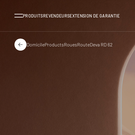
Menu
PRODUITS
REVENDEURS
EXTENSION DE GARANTIE
Domicile
Products
Roues
Route
Deva RD 62
Dos