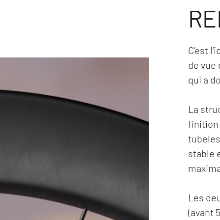
RE
C’est l
de vue 
qui a d
La stru
finitio
tubeles
stable 
maxima
Les deu
(avant 