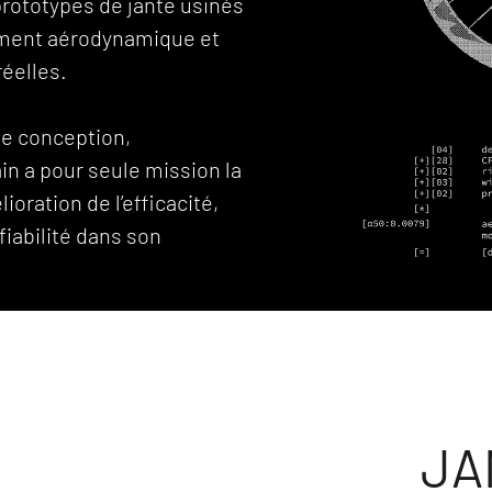
prototypes de jante usinés
ement aérodynamique et
réelles.
de conception,
rain a pour seule mission la
oration de l’efficacité,
 fiabilité dans son
JA