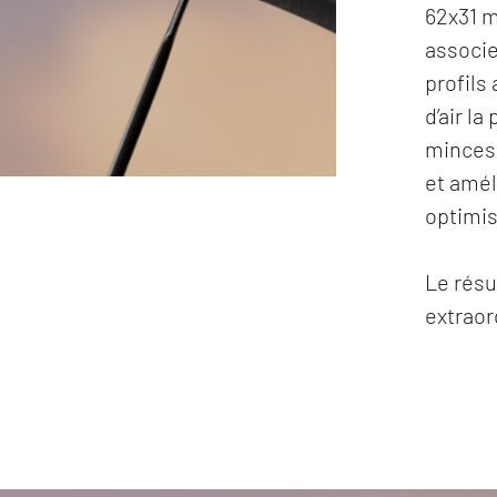
62x31 m
associe
profils
d’air la
minces,
et amél
optimis
Le résul
extraor