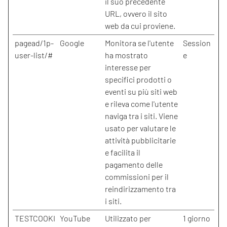
il suo precedente
URL, ovvero il sito
web da cui proviene.
pagead/1p-
Google
Monitora se l'utente
Session
user-list/#
ha mostrato
e
interesse per
specifici prodotti o
eventi su più siti web
e rileva come l'utente
naviga tra i siti. Viene
usato per valutare le
attività pubblicitarie
e facilita il
pagamento delle
commissioni per il
reindirizzamento tra
i siti.
TESTCOOKI
YouTube
Utilizzato per
1 giorno