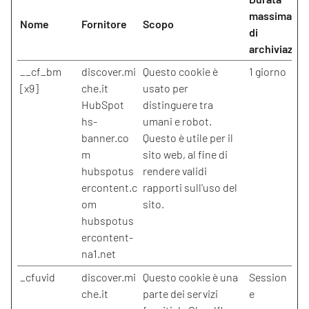
massima
Nome
Fornitore
Scopo
di
archiviazion
__cf_bm
discover.mi
Questo cookie è
1 giorno
[x9]
che.it
usato per
HubSpot
distinguere tra
hs-
umani e robot.
banner.co
Questo è utile per il
m
sito web, al fine di
hubspotus
rendere validi
ercontent.c
rapporti sull'uso del
om
sito.
hubspotus
ercontent-
na1.net
_cfuvid
discover.mi
Questo cookie è una
Session
che.it
parte dei servizi
e