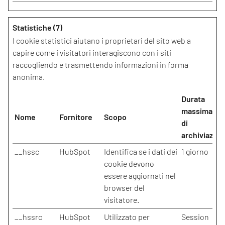
Statistiche (7)
I cookie statistici aiutano i proprietari del sito web a
capire come i visitatori interagiscono con i siti
raccogliendo e trasmettendo informazioni in forma
anonima.
Durata
massima
Nome
Fornitore
Scopo
di
archiviazion
__hssc
HubSpot
Identifica se i dati dei
1 giorno
cookie devono
essere aggiornati nel
browser del
visitatore.
__hssrc
HubSpot
Utilizzato per
Session