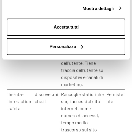
traccia dell'utente su
Mostra dettagli
dispositivi e canali di
marketing.
Accetta tutti
_ga_#
Google
Utilizzato per inviare
2 anni
dati a Google
Analytics in merito al
Personalizza
dispositivo e al
comportamento
dell'utente. Tiene
traccia dell'utente su
dispositivi e canali di
marketing.
hs-cta-
discover.mi
Raccoglie statistiche
Persiste
interaction
che.it
sugli accessi al sito
nte
s#cta
internet, come
numero di accessi,
tempo medio
trascorso sul sito