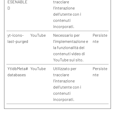
ESENABLE
tracciare
D
l'interazione
dell'utente con i
contenuti
incorporati.
yt-icons-
YouTube
Necessario per
Persiste
last-purged
l'implementazione e
nte
la funzionalità dei
contenuti video di
YouTube sul sito.
YtIdbMeta#
YouTube
Utilizzato per
Persiste
databases
tracciare
nte
l'interazione
dell'utente con i
contenuti
incorporati.