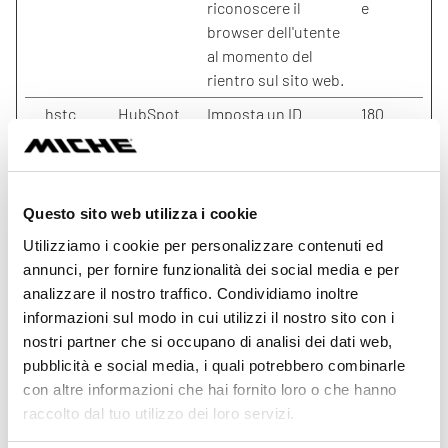
riconoscere il
e
browser dell'utente
al momento del
rientro sul sito web.
__hstc
HubSpot
Imposta un ID
180
univoco per la
giorni
sessione. Ciò
consente al sito web
di ottenere dati sul
Questo sito web utilizza i cookie
comportamento dei
Utilizziamo i cookie per personalizzare contenuti ed
visitatori a fini
annunci, per fornire funzionalità dei social media e per
statistici.
analizzare il nostro traffico. Condividiamo inoltre
_ga
Google
Utilizzato per inviare
2 anni
informazioni sul modo in cui utilizzi il nostro sito con i
dati a Google
nostri partner che si occupano di analisi dei dati web,
Analytics in merito al
pubblicità e social media, i quali potrebbero combinarle
dispositivo e al
con altre informazioni che hai fornito loro o che hanno
comportamento
raccolto dal tuo utilizzo dei loro servizi.
dell'utente. Tiene