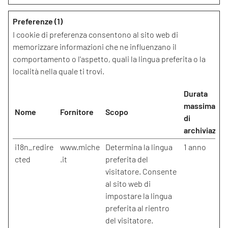
Preferenze (1)
I cookie di preferenza consentono al sito web di
memorizzare informazioni che ne influenzano il
comportamento o l'aspetto, quali la lingua preferita o la
località nella quale ti trovi.
Durata
massima
Nome
Fornitore
Scopo
di
archiviazion
i18n_redire
www.miche
Determina la lingua
1 anno
cted
.it
preferita del
visitatore. Consente
al sito web di
impostare la lingua
preferita al rientro
del visitatore.