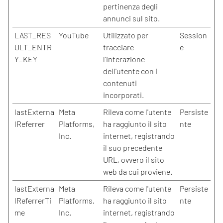
pertinenza degli
annunci sul sito.
LAST_RES
YouTube
Utilizzato per
Session
ULT_ENTR
tracciare
e
Y_KEY
l'interazione
dell'utente con i
contenuti
incorporati.
lastExterna
Meta
Rileva come l'utente
Persiste
lReferrer
Platforms,
ha raggiunto il sito
nte
Inc.
internet, registrando
il suo precedente
URL, ovvero il sito
web da cui proviene.
lastExterna
Meta
Rileva come l'utente
Persiste
lReferrerTi
Platforms,
ha raggiunto il sito
nte
me
Inc.
internet, registrando