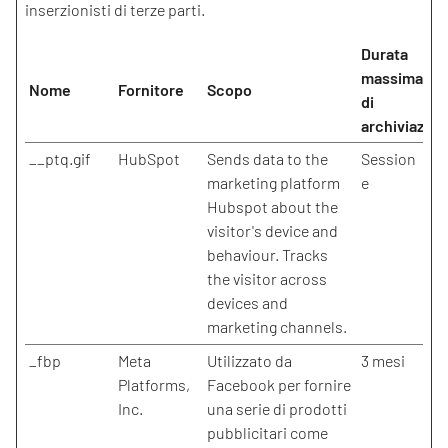
inserzionisti di terze parti.
Durata
massima
Nome
Fornitore
Scopo
di
archiviazion
__ptq.gif
HubSpot
Sends data to the
Session
marketing platform
e
Hubspot about the
visitor's device and
behaviour. Tracks
the visitor across
devices and
marketing channels.
_fbp
Meta
Utilizzato da
3 mesi
Platforms,
Facebook per fornire
Inc.
una serie di prodotti
pubblicitari come