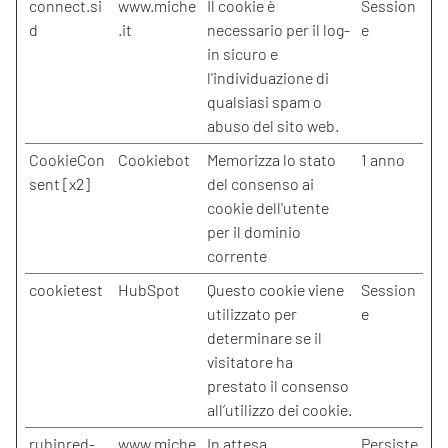
connect.si
www.miche
Il cookie è
Session
d
.it
necessario per il log-
e
in sicuro e
l'individuazione di
qualsiasi spam o
abuso del sito web.
CookieCon
Cookiebot
Memorizza lo stato
1 anno
sent [x2]
del consenso ai
cookie dell'utente
per il dominio
corrente
cookietest
HubSpot
Questo cookie viene
Session
utilizzato per
e
determinare se il
visitatore ha
prestato il consenso
all’utilizzo dei cookie.
rubinred-
www.miche
In attesa
Persiste