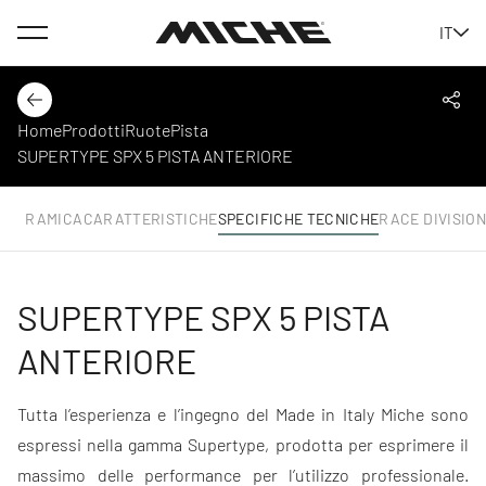
Menu
IT
Miche
Indietro
Cond
Home
Prodotti
Ruote
Pista
SUPERTYPE SPX 5 PISTA ANTERIORE
ANORAMICA
CARATTERISTICHE
SPECIFICHE TECNICHE
RACE DIVISION
SUPERTYPE SPX 5 PISTA
ANTERIORE
Tutta l’esperienza e l’ingegno del Made in Italy Miche sono
espressi nella gamma Supertype, prodotta per esprimere il
massimo delle performance per l’utilizzo professionale.