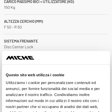
CARICO MASSIMO BICI + UTILIZZATORE (KG)
150 Kg
ALTEZZA CERCHIO (MM)
F 50 - R 50
SISTEMA FRENANTE
Disc Center Lock
ACCESSORI INCLUSI
Sacca ruote / Istruzioni / Ghiera di chiusura / Kit
conversione M6 per ruota anteriore / Kit conversione TX 12
Questo sito web utilizza i cookie
per ruota anteriore / Prolunghe valvole
Utilizziamo i cookie per personalizzare contenuti ed
annunci, per fornire funzionalità dei social media e per
MATERIALE CERCHIO
analizzare il nostro traffico. Condividiamo inoltre
Fibra di carbonio 3K
informazioni sul modo in cui utilizzi il nostro sito con i
nostri partner che si occupano di analisi dei dati web,