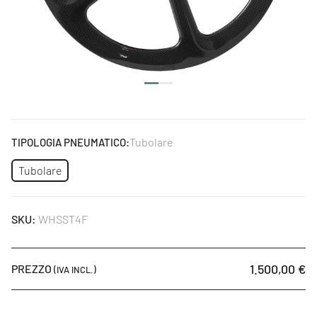
anteriore per perno passante TX12. I perni in AL 7075 T6 a
sezione maggiorata sono studiati e sviluppati insieme all’uso
di cuscinetti SKF per la migliore scorrevolezza e
sopportazione dei carichi. Il corpo ruota libera è ottenuto a
CNC da AL 7075 T6 e titanio.
Tubolare
TIPOLOGIA PNEUMATICO:
Tubolare
SKU:
WHSST4F
1.500,00 €
PREZZO
(IVA INCL.)