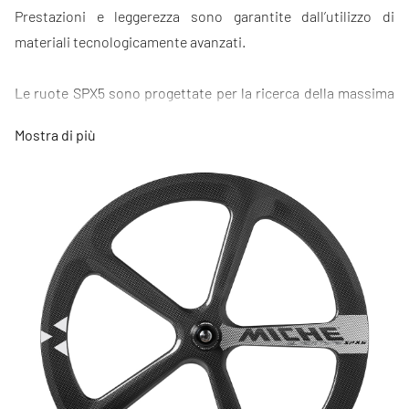
Prestazioni e leggerezza sono garantite dall’utilizzo di
materiali tecnologicamente avanzati.
Le ruote SPX5 sono progettate per la ricerca della massima
aerodinamicità e rigidità, senza compromessi, per
Mostra di più
prestazioni contro il tempo da record.
La laminazione della fibra di carbonio in 3K unita all’uso di
resine HTG ed al metodo di produzione monoscocca
permettono di ottenere una serie ruote particolarmente
rigide, performanti e facili da guidare, con prestazioni di
frenata ad altissimo livello.
I mozzi SPX5 sono ottenuti AL 7075 T6, lavorati a CNC e sono
disponibili sia per la versione rim brake a bloccaggio
standard, sia nella versione DX disc brake solo per ruota