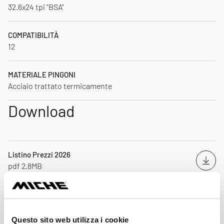
32.6x24 tpi "BSA"
COMPATIBILITÀ
12
MATERIALE PINGONI
Acciaio trattato termicamente
Download
Listino Prezzi 2026
Down
pdf 2.8MB
Catalogo Miche 2026
Down
pdf 21.9MB
Questo sito web utilizza i cookie