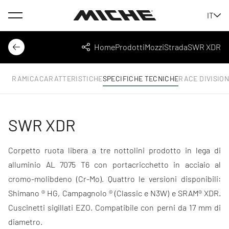
Menu
IT
Miche
Home
Prodotti
Mozzi
Strada
SWR XDR
Indietro
Condividi
ANORAMICA
CARATTERISTICHE
SPECIFICHE TECNICHE
RACE DIVISION
SWR XDR
Corpetto ruota libera a tre nottolini prodotto in lega di
alluminio AL 7075 T6 con portacricchetto in acciaio al
cromo-molibdeno (Cr-Mo). Quattro le versioni disponibili:
Shimano ® HG
,
Campagnolo ®
(Classic e
N3W
) e SRAM® XDR.
Cuscinetti sigillati EZO. Compatibile con perni da 17 mm di
diametro.