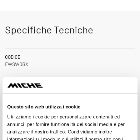
Specifiche Tecniche
CODICE
FWSW0BX
PESO (G)
92
MATERIALE
Questo sito web utilizza i cookie
AL 7075 T6 - Steel
Utilizziamo i cookie per personalizzare contenuti ed
annunci, per fornire funzionalità dei social media e per
CUSCINETTI
analizzare il nostro traffico. Condividiamo inoltre
EZO Sealed bearings
informazioni sul modo in cui utilizzi il nostro sito con i