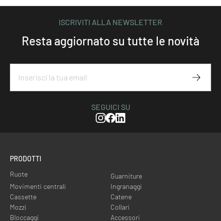
ISCRIVITI ALLA NEWSLETTER
Resta aggiornato su tutte le novità
Iscriviti
SEGUICI SU
Instagram
Facebook
Linkedin
PRODOTTI
Ruote
Guarniture
Movimenti centrali
Ingranaggi
Cassette
Catene
Mozzi
Collari
Bloccaggi
Accessori