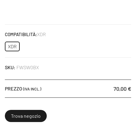
XDR
COMPATIBILITÀ:
XDR
SKU:
FWSW0BX
70,00 €
PREZZO
(IVA INCL.)
Trova negozio