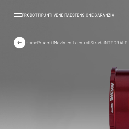
Menu
PRODOTTI
PUNTI VENDITA
ESTENSIONE GARANZIA
Home
Prodotti
Movimenti centrali
Strada
INTEGRALE
Indietro