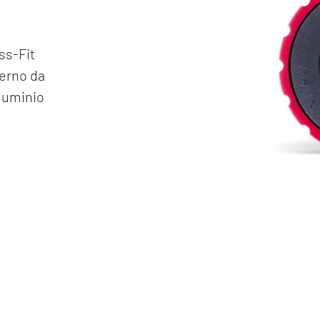
ss-Fit
perno da
lluminio