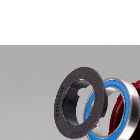
motrice ed infine velocità. Integrale
RD è l'ultima novità della gamma
prodotto Race Division di Miche. Alta
prestazione senza compromessi.