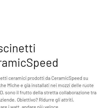
cinetti
ramicSpeed
netti ceramici prodotti da CeramicSpeed su
che Miche e già installati nei mozzi delle ruote
, sono il frutto della stretta collaborazione tra
ziende. Obiettivo? Ridurre gli attriti,
re i watt, andare più veloce.