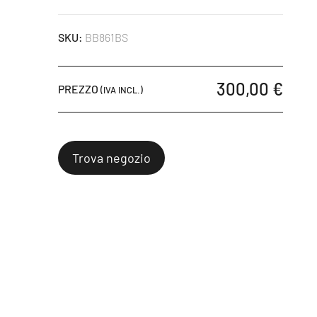
SKU:
BB861BS
300,00 €
PREZZO
(IVA INCL.)
Trova negozio