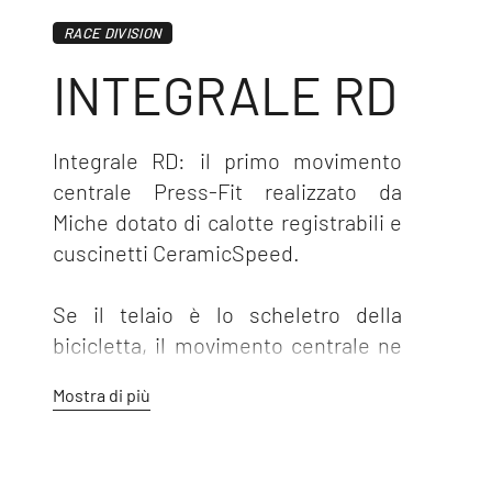
RACE DIVISION
INTEGRALE RD
Integrale RD: il primo movimento
centrale Press-Fit realizzato da
Miche dotato di calotte registrabili e
cuscinetti CeramicSpeed.
Se il telaio è lo scheletro della
bicicletta, il movimento centrale ne
è il cuore. La scatola movimento
Mostra di più
centrale come un organo in grado di
ricevere e distribuire la forza del
ciclista. Forza che diventa forza