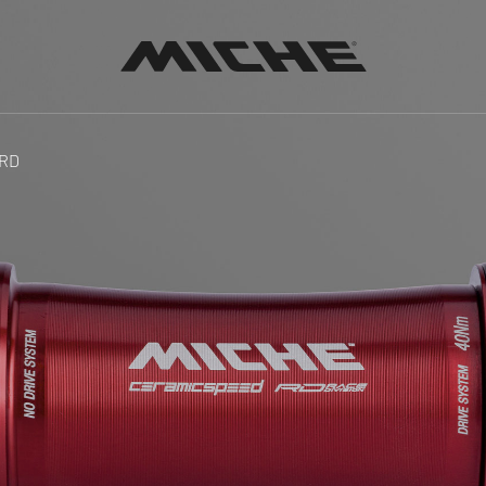
Miche
 RD