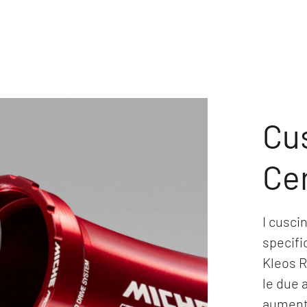
Cus
Ce
I cusci
specifi
Kleos RD
le due a
aumenta