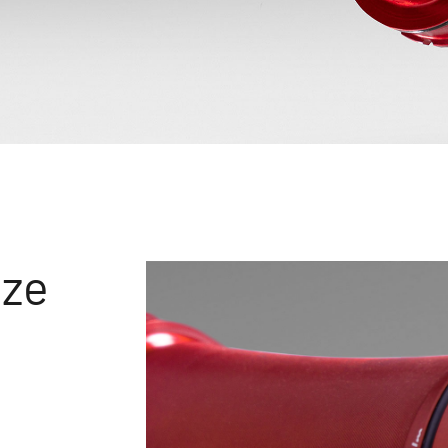
nze
i