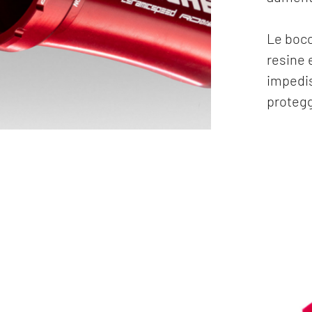
Le bocc
resine 
impedis
protegg