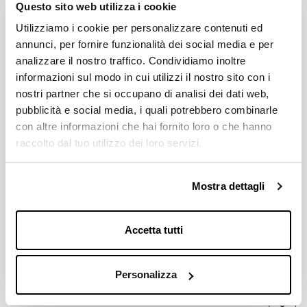
Questo sito web utilizza i cookie
BCD
Utilizziamo i cookie per personalizzare contenuti ed
104 / 4 holes
annunci, per fornire funzionalità dei social media e per
analizzare il nostro traffico. Condividiamo inoltre
informazioni sul modo in cui utilizzi il nostro sito con i
COMPATIBILITÀ GUARNITURE MICHE
City con paracatena
nostri partner che si occupano di analisi dei dati web,
pubblicità e social media, i quali potrebbero combinarle
con altre informazioni che hai fornito loro o che hanno
DENTATURE DISPONIBILI
raccolto dal tuo utilizzo dei loro servizi.
34 - 38
Download
Mostra dettagli
Accetta tutti
Listino Prezzi 2026
Down
pdf 2.8MB
Personalizza
Catalogo Miche 2026