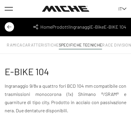
Menu
IT
Miche
Home
Prodotti
Ingranaggi
E-Bike
E-BIKE 104
Indietro
Condividi
ANORAMICA
CARATTERISTICHE
SPECIFICHE TECNICHE
RACE DIVISION
E-BIKE 104
Ingranaggio 9/8v a quattro fori BCD 104 mm compatibile con
trasmissioni monocorona (1x) Shimano ®/SRAM® e
guarniture di tipo city. Prodotto in acciaio con passivazione
nera. Due dentature disponibili.