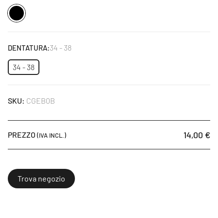
Nero
34 - 38
DENTATURA:
34 - 38
SKU:
CGEB0B
14,00 €
PREZZO
(IVA INCL.)
Trova negozio