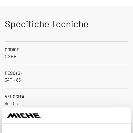
Specifiche Tecniche
CODICE
CGEB
PESO (G)
34T - 85
VELOCITÀ
9s - 8s
MATERIALE
Steel / CNC