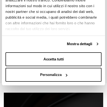
Download
analizzare il nostro traffico. Condividiamo inoltre
informazioni sul modo in cui utilizzi il nostro sito con i
nostri partner che si occupano di analisi dei dati web,
pubblicità e social media, i quali potrebbero combinarle
con altre informazioni che hai fornito loro o che hanno
Listino Prezzi 2026
Down
pdf 2.8MB
raccolto dal tuo utilizzo dei loro servizi.
Catalogo Miche 2026
Mostra dettagli
Down
pdf 21.9MB
Accetta tutti
Manuale Utente Catene Strada
Down
pdf 457.4KB
Personalizza