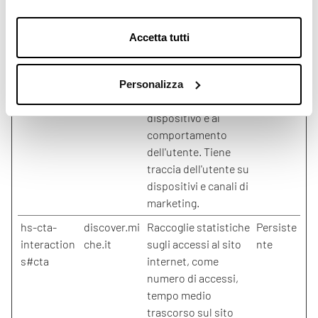
traccia dell'utente su
dispositivi e canali di
Accetta tutti
marketing.
_ga_#
Google
Utilizzato per inviare
2 anni
dati a Google
Personalizza
Analytics in merito al
dispositivo e al
comportamento
dell'utente. Tiene
traccia dell'utente su
dispositivi e canali di
marketing.
hs-cta-
discover.mi
Raccoglie statistiche
Persiste
interaction
che.it
sugli accessi al sito
nte
s#cta
internet, come
numero di accessi,
tempo medio
trascorso sul sito