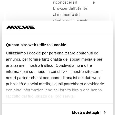
riconoscere il
e
browser dell'utente
al momento del
rientro sul sito web.
__hstc
HubSpot
Imposta un ID
180
univoco per la
giorni
sessione. Ciò
Questo sito web utilizza i cookie
consente al sito web
Utilizziamo i cookie per personalizzare contenuti ed
di ottenere dati sul
annunci, per fornire funzionalità dei social media e per
comportamento dei
analizzare il nostro traffico. Condividiamo inoltre
visitatori a fini
informazioni sul modo in cui utilizzi il nostro sito con i
statistici.
nostri partner che si occupano di analisi dei dati web,
_ga
Google
Utilizzato per inviare
2 anni
pubblicità e social media, i quali potrebbero combinarle
dati a Google
con altre informazioni che hai fornito loro o che hanno
Analytics in merito al
raccolto dal tuo utilizzo dei loro servizi.
dispositivo e al
comportamento
dell'utente. Tiene
Mostra dettagli