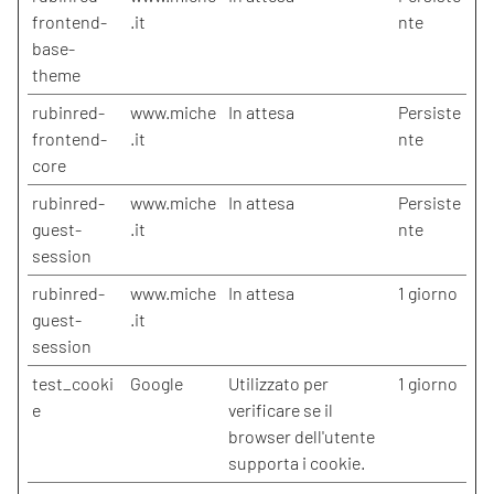
frontend-
.it
nte
base-
theme
rubinred-
www.miche
In attesa
Persiste
frontend-
.it
nte
core
rubinred-
www.miche
In attesa
Persiste
guest-
.it
nte
session
rubinred-
www.miche
In attesa
1 giorno
guest-
.it
session
test_cooki
Google
Utilizzato per
1 giorno
e
verificare se il
browser dell'utente
supporta i cookie.