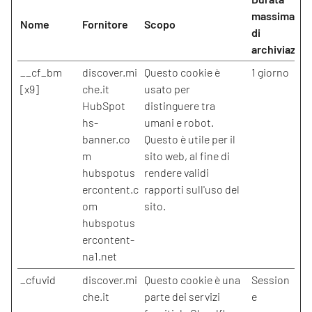
massima
Nome
Fornitore
Scopo
di
archiviazion
__cf_bm
discover.mi
Questo cookie è
1 giorno
[x9]
che.it
usato per
HubSpot
distinguere tra
hs-
umani e robot.
banner.co
Questo è utile per il
m
sito web, al fine di
hubspotus
rendere validi
ercontent.c
rapporti sull'uso del
om
sito.
hubspotus
ercontent-
na1.net
_cfuvid
discover.mi
Questo cookie è una
Session
che.it
parte dei servizi
e