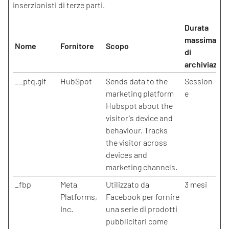
inserzionisti di terze parti.
Durata
massima
Nome
Fornitore
Scopo
di
archiviazion
__ptq.gif
HubSpot
Sends data to the
Session
marketing platform
e
Hubspot about the
visitor's device and
behaviour. Tracks
the visitor across
devices and
marketing channels.
_fbp
Meta
Utilizzato da
3 mesi
Platforms,
Facebook per fornire
Inc.
una serie di prodotti
pubblicitari come