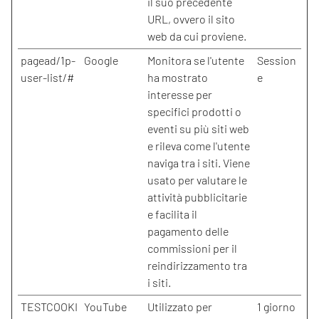
il suo precedente
URL, ovvero il sito
web da cui proviene.
pagead/1p-
Google
Monitora se l'utente
Session
user-list/#
ha mostrato
e
interesse per
specifici prodotti o
eventi su più siti web
e rileva come l'utente
naviga tra i siti. Viene
usato per valutare le
attività pubblicitarie
e facilita il
pagamento delle
commissioni per il
reindirizzamento tra
i siti.
TESTCOOKI
YouTube
Utilizzato per
1 giorno