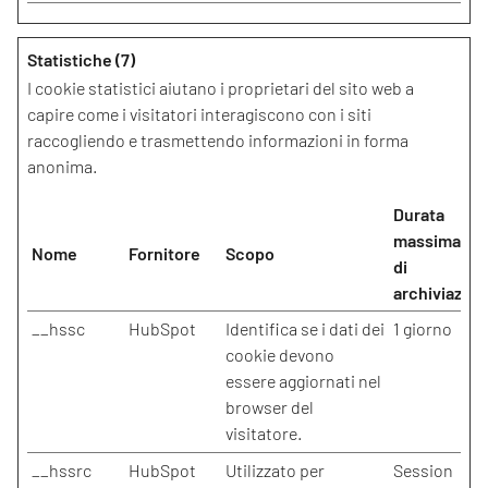
Statistiche (7)
I cookie statistici aiutano i proprietari del sito web a
capire come i visitatori interagiscono con i siti
raccogliendo e trasmettendo informazioni in forma
anonima.
Durata
massima
Nome
Fornitore
Scopo
di
archiviazion
__hssc
HubSpot
Identifica se i dati dei
1 giorno
cookie devono
essere aggiornati nel
browser del
visitatore.
__hssrc
HubSpot
Utilizzato per
Session