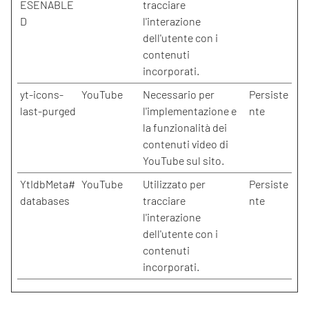
ESENABLE
tracciare
D
l'interazione
dell'utente con i
contenuti
incorporati.
yt-icons-
YouTube
Necessario per
Persiste
last-purged
l'implementazione e
nte
la funzionalità dei
contenuti video di
YouTube sul sito.
YtIdbMeta#
YouTube
Utilizzato per
Persiste
databases
tracciare
nte
l'interazione
dell'utente con i
contenuti
incorporati.