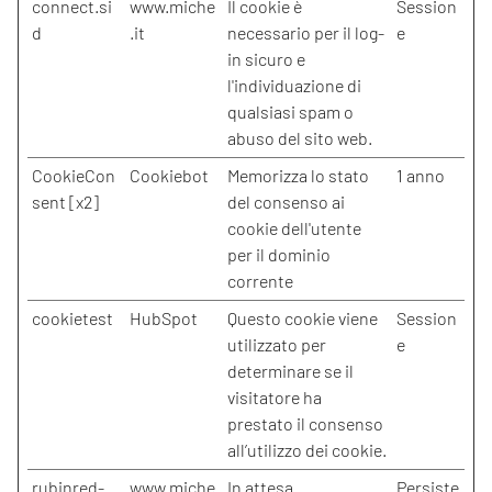
connect.si
www.miche
Il cookie è
Session
d
.it
necessario per il log-
e
in sicuro e
l'individuazione di
qualsiasi spam o
abuso del sito web.
CookieCon
Cookiebot
Memorizza lo stato
1 anno
sent [x2]
del consenso ai
cookie dell'utente
per il dominio
corrente
cookietest
HubSpot
Questo cookie viene
Session
utilizzato per
e
determinare se il
visitatore ha
prestato il consenso
all’utilizzo dei cookie.
rubinred-
www.miche
In attesa
Persiste