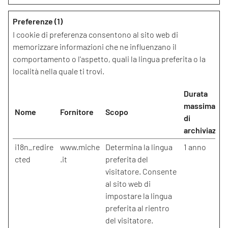
Preferenze (1)
I cookie di preferenza consentono al sito web di
memorizzare informazioni che ne influenzano il
comportamento o l'aspetto, quali la lingua preferita o la
località nella quale ti trovi.
Durata
massima
Nome
Fornitore
Scopo
di
archiviazion
i18n_redire
www.miche
Determina la lingua
1 anno
cted
.it
preferita del
visitatore. Consente
al sito web di
impostare la lingua
preferita al rientro
del visitatore.