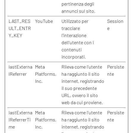
pertinenza degli
annunci sul sito.
LAST_RES
YouTube
Utilizzato per
Session
ULT_ENTR
tracciare
e
Y_KEY
l'interazione
dell'utente con i
contenuti
incorporati.
lastExterna
Meta
Rileva come l'utente
Persiste
lReferrer
Platforms,
ha raggiunto il sito
nte
Inc.
internet, registrando
il suo precedente
URL, ovvero il sito
web da cui proviene.
lastExterna
Meta
Rileva come l'utente
Persiste
lReferrerTi
Platforms,
ha raggiunto il sito
nte
me
Inc.
internet, registrando