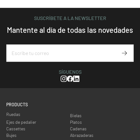
SUSCRÍBETE A LA NEWSLETTER
Mantente al día de todas las novedades
Subscr
SÍGUENOS
Instagram
Facebook
Linkedin
PRODUCTS
Ruedas
Bielas
Ejes de pedalier
Platos
Cassettes
Cadenas
Bujes
Abrazaderas