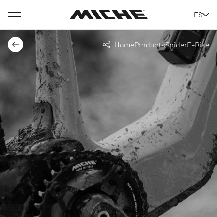
Menu
ES
Miche
Home
Products
Spider
E-Bike
Back
Share