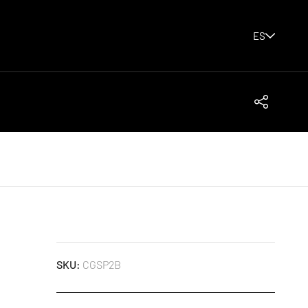
ES
Share
SKU:
CGSP2B