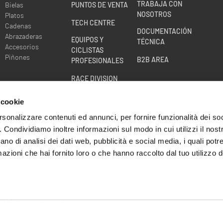
TRABAJA CON
Bielas
PUNTOS DE VENTA
NOSOTROS
Platos
TECH CENTRE
Cadenas
DOCUMENTACIÓN
Abrazaderas
EQUIPOS Y
TÉCNICA
Accesorios
CICLISTAS
Piñones
B2B AREA
PROFESIONALES
RACE DIVISION
AMPLIACIÓN DE LA
 cookie
GARANTÍA DE LAS
RUEDAS
rsonalizzare contenuti ed annunci, per fornire funzionalità dei so
o. Condividiamo inoltre informazioni sul modo in cui utilizzi il nostr
CRASH
ano di analisi dei dati web, pubblicità e social media, i quali pot
REPLACEMENT -
azioni che hai fornito loro o che hanno raccolto dal tuo utilizzo de
WHEEL BE BACK
es
Configuración cookies
tía
Información corporativa