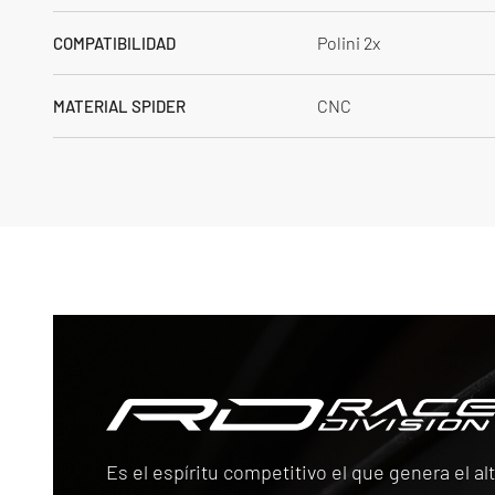
Polini 2x
COMPATIBILIDAD
CNC
MATERIAL SPIDER
Race Division
Es el espíritu competitivo el que genera el 