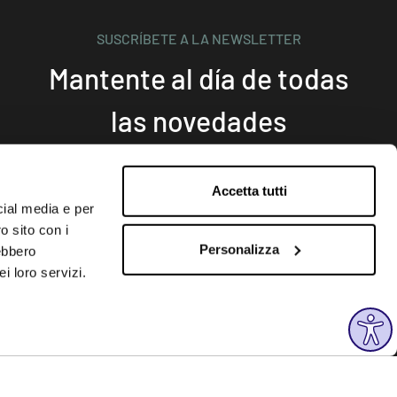
SUSCRÍBETE A LA NEWSLETTER
Mantente al día de todas
las novedades
Accetta tutti
Subscribe
cial media e per
o sito con i
Personalizza
rebbero
SÍGUENOS
i loro servizi.
Instagram
Facebook
Linkedin