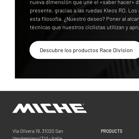
nueva dimensión que une el «saber hacer» d
presente, gracias a las ruedas Kleos RD. Los
esta filosofía. ¿Nuestro deseo? Poner al alc
técnicas que nuestros ciclistas utilizan y ap
Descubre los productos Race Division
Miche
Via Olivera 19, 31020 San
PRODUCTS
Vendemiano (TV) - Italia