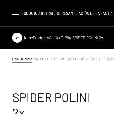
Menu
PRODUCTOS
DISTRIBUIDORES
AMPLIACIÓN DE GARANTÍA
Home
Products
Spider
E-Bike
SPIDER POLINI 2x
Back
PANORAMA
CARACTERÍSTICAS
ESPECIFICACIONES TÉCNI
SPIDER POLINI
2x