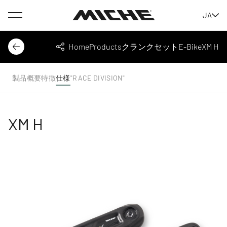
Menu
JA
Miche
Home
Products
クランクセット
E-Bike
XM H
Back
Share
製品概要
特徴
仕様
"RACE DIVISION"
XM H