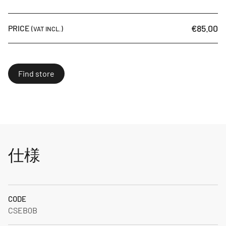
€85.00
PRICE
(VAT INCL.)
Find store
仕様
CODE
CSEB0B