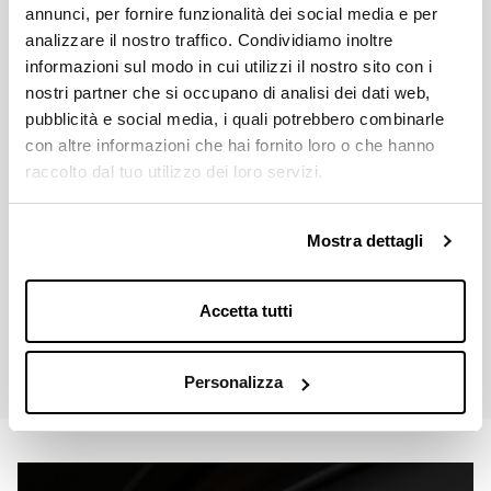
annunci, per fornire funzionalità dei social media e per
analizzare il nostro traffico. Condividiamo inoltre
CRANK LENGTH (MM)
informazioni sul modo in cui utilizzi il nostro sito con i
165 mm - 170 mm - 175 mm
nostri partner che si occupano di analisi dei dati web,
pubblicità e social media, i quali potrebbero combinarle
ダウンロード
con altre informazioni che hai fornito loro o che hanno
raccolto dal tuo utilizzo dei loro servizi.
Price List 2026
Mostra dettagli
Down
pdf 2.8MB
Accetta tutti
Miche Catalogue 2026
Down
pdf 21.9MB
Personalizza