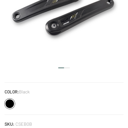
Black
COLOR:
Black
SKU:
CSEB0B