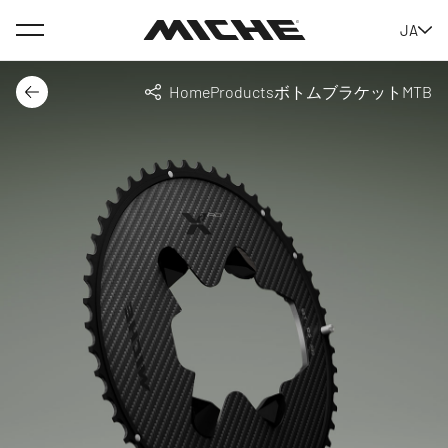
Menu
JA
Miche
Home
Products
ボトムブラケット
MTB
Back
Share