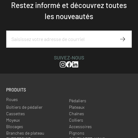
Restez informé et découvrez toutes
les nouveautés
S'abon
SUIVEZ-NOUS
Instagram
Facebook
Linkedin
PRODUITS
Roues
Pédaliers
Boîtiers de pédalier
Plateaux
Cassettes
Chaînes
Moyeux
Colliers
Blocages
Accessoires
Branches de plateau
Pignons