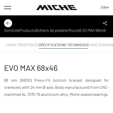
Menu
FR
Miche
Dos
Part
Domicile
Products
Boîtiers de pédalier
Route
EVO MAX 68x46
BLE
CARACTÉRISTIQUES
SPÉCIFICATIONS TECHNIQUES
RACE DIVISION
EVO MAX 68x46
68 mm (BB30) Press-Fit bottom bracket designed for
cranksets with 24 mm Ø axle. Body manufactured from CNC-
machined AL 7075 T6 aluminium alloy. Miche sealed bearings.