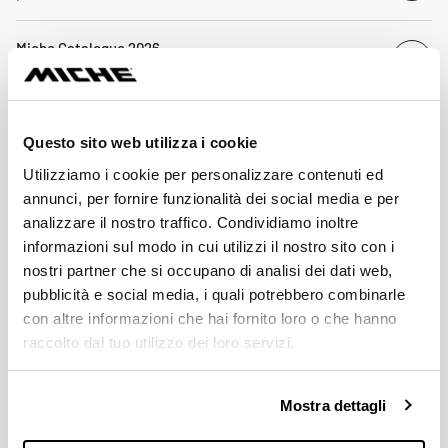
Miche Catalogue 2026
Télé
pdf 21.9MB
Bottom Bracket Compatibility
Questo sito web utilizza i cookie
Télé
pdf 918.8KB
Utilizziamo i cookie per personalizzare contenuti ed
annunci, per fornire funzionalità dei social media e per
analizzare il nostro traffico. Condividiamo inoltre
informazioni sul modo in cui utilizzi il nostro sito con i
nostri partner che si occupano di analisi dei dati web,
pubblicità e social media, i quali potrebbero combinarle
con altre informazioni che hai fornito loro o che hanno
raccolto dal tuo utilizzo dei loro servizi.
Mostra dettagli