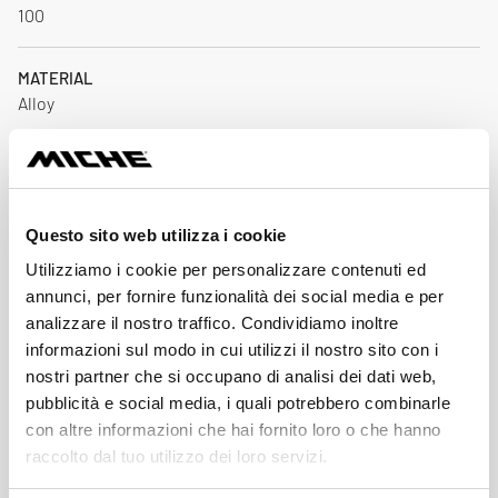
100
MATERIAL
Alloy
AXLE MATERIAL
Steel
Download
Questo sito web utilizza i cookie
Utilizziamo i cookie per personalizzare contenuti ed
annunci, per fornire funzionalità dei social media e per
analizzare il nostro traffico. Condividiamo inoltre
Price List 2026
informazioni sul modo in cui utilizzi il nostro sito con i
Down
pdf 2.8MB
nostri partner che si occupano di analisi dei dati web,
pubblicità e social media, i quali potrebbero combinarle
con altre informazioni che hai fornito loro o che hanno
Miche Catalogue 2026
Down
pdf 21.9MB
raccolto dal tuo utilizzo dei loro servizi.