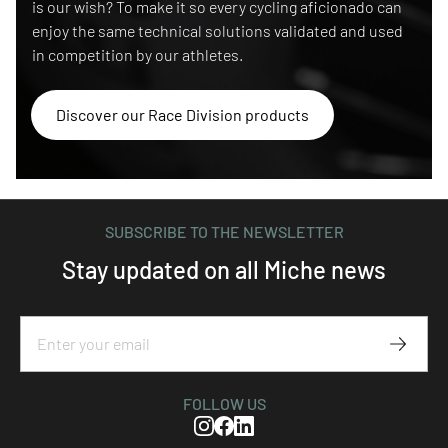
is our wish? To make it so every cycling aficionado can
enjoy the same technical solutions validated and used
in competition by our athletes.
Discover our Race Division products
SUBSCRIBE TO THE NEWSLETTER
Stay updated on all Miche news
Subscr
FOLLOW US
Instagram
Facebook
Linkedin