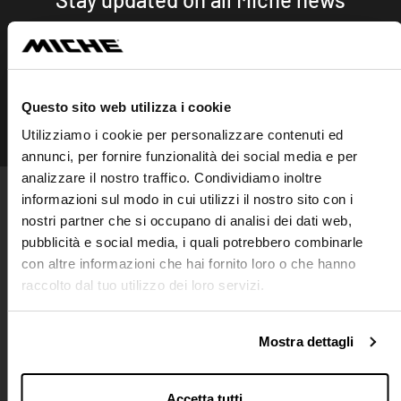
Subscr
Questo sito web utilizza i cookie
FOLLOW US
Utilizziamo i cookie per personalizzare contenuti ed
Instagram
Facebook
Linkedin
annunci, per fornire funzionalità dei social media e per
analizzare il nostro traffico. Condividiamo inoltre
informazioni sul modo in cui utilizzi il nostro sito con i
PRODUCTS
nostri partner che si occupano di analisi dei dati web,
Wheels
pubblicità e social media, i quali potrebbero combinarle
Cranksets
Bottom brackets
con altre informazioni che hai fornito loro o che hanno
Chainrings
Cassettes / Sprockets
Chains
raccolto dal tuo utilizzo dei loro servizi.
Hubs
Clamps
Quick releases
Replacements / Spare parts
Spider
Sprockets
Mostra dettagli
COMPANY
CONTACT US
STORE LOCATOR
WORK WITH US
Accetta tutti