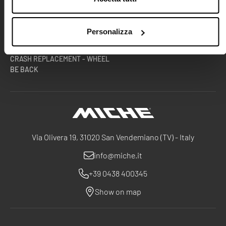
TECH CENTRE
TECHNICAL DOCUMENTATION
TEAMS & PRO ATHLETES
B2B AREA
RACE DIVISION
Personalizza
WHEELS WARRANTY EXTENSION
CRASH REPLACEMENT - WHEEL
BE BACK
Miche
Via Olivera 19, 31020 San Vendemiano (TV) - Italy
info@miche.it
+39 0438 400345
Show on map