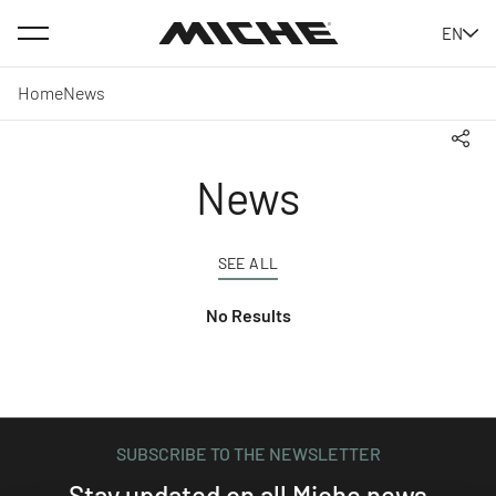
Menu
EN
Miche
Home
News
Shar
News
SEE ALL
No Results
SUBSCRIBE TO THE NEWSLETTER
Stay updated on all Miche news