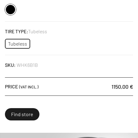
Negro
Tubeless
TIRE TYPE:
Tubeless
SKU:
WHK6B1B
1150,00 €
PRICE
(VAT INCL.)
Find store