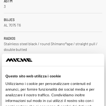
ASTM
3
BUJES
AL 7075 T6
RADIOS
Stainless steel black / round Shimano®ape / straight pull /
double butted
CABECILLAS
AL 7075 T6 / Black
Questo sito web utilizza i cookie
PESO (G)
Utilizziamo i cookie per personalizzare contenuti ed
1618 (+/- 3%) (Tubeless Ready +20)
annunci, per fornire funzionalità dei social media e per
analizzare il nostro traffico. Condividiamo inoltre
MONTAJE
informazioni sul modo in cui utilizzi il nostro sito con i
28 - 28 / Crossing