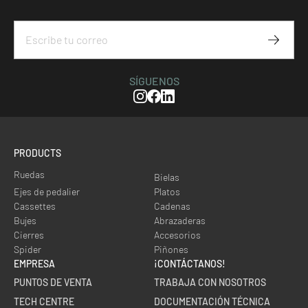
Subscr
SÍGUENOS
Instagram
Facebook
Linkedin
PRODUCTS
Ruedas
Bielas
Ejes de pedalier
Platos
Cassettes
Cadenas
Bujes
Abrazaderas
Cierres
Accesorios
Spider
Piñones
EMPRESA
¡CONTÁCTANOS!
PUNTOS DE VENTA
TRABAJA CON NOSOTROS
TECH CENTRE
DOCUMENTACIÓN TÉCNICA