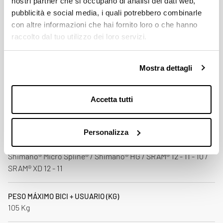
nostri partner che si occupano di analisi dei dati web,
pubblicità e social media, i quali potrebbero combinarle
con altre informazioni che hai fornito loro o che hanno
ANCHURA BUJES O.L.D. (MM)
raccolto dal tuo utilizzo dei loro servizi.
110 - 148
RODAMIENTOS
Mostra dettagli
MICHE® 2RS
Accetta tutti
TRANSMISIÓN
RES 30 Rapid Engagement System
Personalizza
COMPATIBILIDAD
Shimano® Micro Spline® / Shimano® HG / SRAM® 12 - 11 - 10 /
SRAM® XD 12 - 11
PESO MÁXIMO BICI + USUARIO (KG)
105 Kg