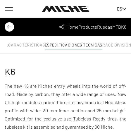
Menu
ES
Miche
Home
Products
Ruedas
MTB
K6
Back
Share
AMA
CARACTERÍSTICAS
ESPECIFICACIONES TÉCNICAS
RACE DIVISIO
K6
The new K6 are Miche's entry wheels into the world of off-
road. Made by carbon, they offer a wide range of uses. New
UD high-modulus carbon fibre rim, asymmetrical Hoockless
profile with wider 30 mm inner section and 25 mm height.
Optimized for the exclusive use Tubeless Ready tires, the
tubeless kit is assembled and guaranteed by QC Miche.