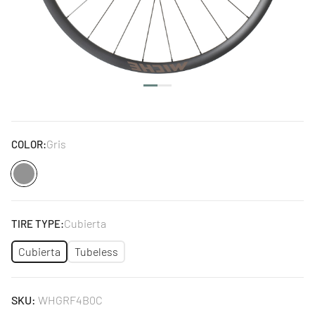
Gris
COLOR:
Gris
Cubierta
TIRE TYPE:
Cubierta
Tubeless
SKU:
WHGRF4B0C