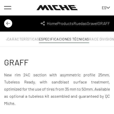
Menu
ES
Miche
Home
Products
Ruedas
Gravel
GRAFF
Back
Share
AMA
CARACTERÍSTICAS
ESPECIFICACIONES TÉCNICAS
RACE DIVISIO
GRAFF
New rim 24C section with asymmetric profile 25mm,
Tubeless Ready, with sandblast surface treatment,
optimized for the use of tires from 35 mm to 50mm. Available
as optional a tubeless kit assembled and guaranteed by QC
Miche.