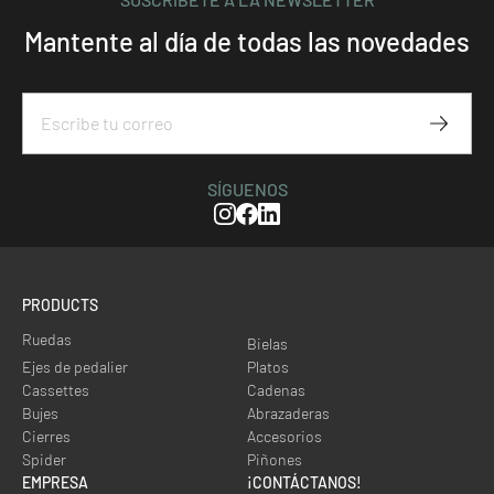
Mantente al día de todas las novedades
Subscr
SÍGUENOS
Instagram
Facebook
Linkedin
PRODUCTS
Ruedas
Bielas
Ejes de pedalier
Platos
Cassettes
Cadenas
Bujes
Abrazaderas
Cierres
Accesorios
Spider
Piñones
EMPRESA
¡CONTÁCTANOS!