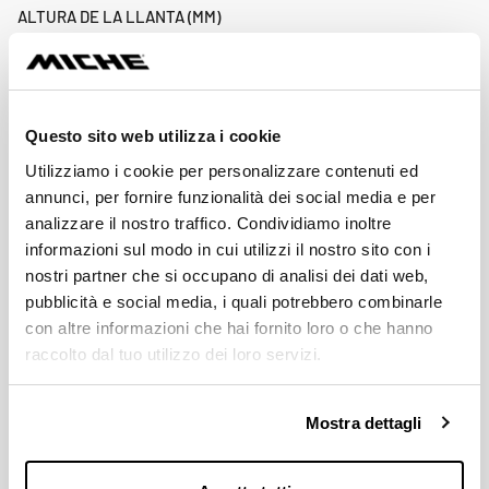
ALTURA DE LA LLANTA (MM)
F 25 - R 25
SISTEMA DE FRENADO
Disc Center Lock
Questo sito web utilizza i cookie
Utilizziamo i cookie per personalizzare contenuti ed
ACCESORIOS INCLUIDOS
annunci, per fornire funzionalità dei social media e per
Instruction manual / Flap (only for Clincher version)
analizzare il nostro traffico. Condividiamo inoltre
informazioni sul modo in cui utilizzi il nostro sito con i
MATERIAL DE LA LLANTA
nostri partner che si occupano di analisi dei dati web,
Alloy
pubblicità e social media, i quali potrebbero combinarle
con altre informazioni che hai fornito loro o che hanno
raccolto dal tuo utilizzo dei loro servizi.
NÚCLEO
AL 7075 T6 - Steel
Mostra dettagli
TAMAÑO DE LA LLANTA
622-24C