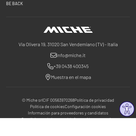
BE BACK
Miche
Via Olivera 19, 31020 San Vendemiano (TV) - Italia
info@miche.it
+39 0438 400345
Muestra en el mapa
© Miche srl
CIF 00563970268
Política de privacidad
Política de cookies
Configuración cookies
Información para proveedores y candidatos
Condiciones de la garantía
Información corporativa
®
®
with Workup
|
built on RubinRed