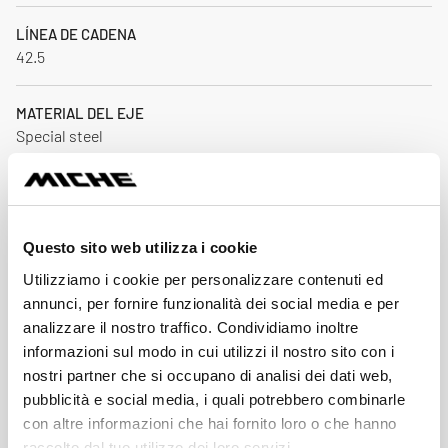
LÍNEA DE CADENA
42.5
MATERIAL DEL EJE
Special steel
TIPO DE EJE
24 mm
Questo sito web utilizza i cookie
ACCESORIOS INCLUIDOS
Utilizziamo i cookie per personalizzare contenuti ed
Instruction manual
annunci, per fornire funzionalità dei social media e per
analizzare il nostro traffico. Condividiamo inoltre
MATERIAL DE LA BIELA
informazioni sul modo in cui utilizzi il nostro sito con i
Forged alloy - CNC
nostri partner che si occupano di analisi dei dati web,
pubblicità e social media, i quali potrebbero combinarle
con altre informazioni che hai fornito loro o che hanno
LONGITUD DE BIELA (MM)
raccolto dal tuo utilizzo dei loro servizi.