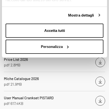
165 mm - 167,5 mm - 170 mm - 172,5 mm - 175 mm
DENTADO PLATO ÚNICO
Mostra dettagli
44 / 46 / 47 / 48 / 49 / 50 / 51 / 52 / 53 / 54 / 55 / 56; 57 / 58 / 59 /
60 / 61 / 62 / 63; 64 / 65 / 66 / 67 / 68 / 69 / 70
Accetta tutti
Descarga
Personalizza
Price List 2026
Desc
pdf 2.8MB
Miche Catalogue 2026
Desc
pdf 21.9MB
User Manual Crankset PISTARD
Desc
pdf 617.4KB