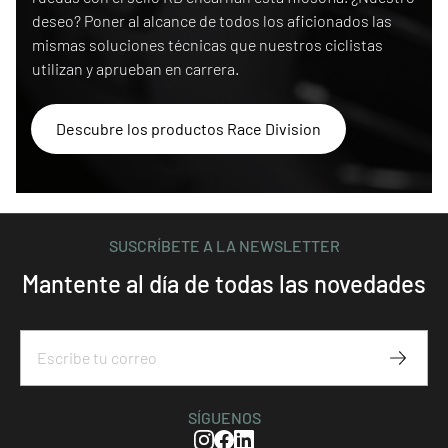
deseo? Poner al alcance de todos los aficionados las
mismas soluciones técnicas que nuestros ciclistas
utilizan y aprueban en carrera.
Descubre los productos Race Division
SUSCRÍBETE A LA NEWSLETTER
Mantente al día de todas las novedades
Subscr
SÍGUENOS