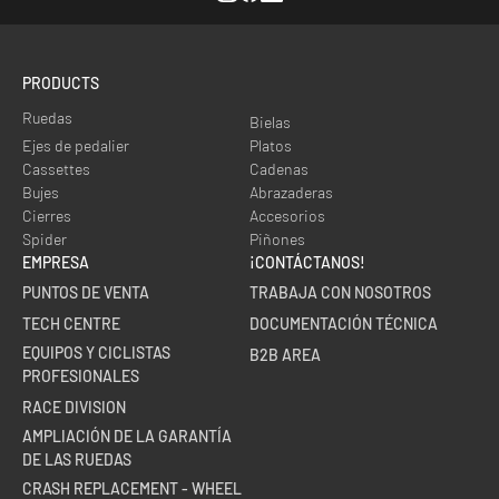
Instagram
Facebook
Linkedin
PRODUCTS
Ruedas
Bielas
Ejes de pedalier
Platos
Cassettes
Cadenas
Bujes
Abrazaderas
Cierres
Accesorios
Spider
Piñones
EMPRESA
¡CONTÁCTANOS!
PUNTOS DE VENTA
TRABAJA CON NOSOTROS
TECH CENTRE
DOCUMENTACIÓN TÉCNICA
EQUIPOS Y CICLISTAS
B2B AREA
PROFESIONALES
RACE DIVISION
AMPLIACIÓN DE LA GARANTÍA
DE LAS RUEDAS
CRASH REPLACEMENT - WHEEL