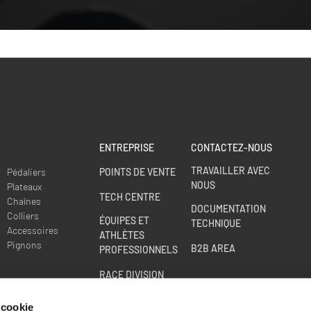
ENTREPRISE
CONTACTEZ-NOUS
TRAVAILLER AVEC
Pédaliers
POINTS DE VENTE
NOUS
Plateaux
TECH CENTRE
Chaînes
DOCUMENTATION
Colliers
ÉQUIPES ET
TECHNIQUE
Accessoires
ATHLÈTES
u
Pignons
B2B AREA
PROFESSIONNELS
RACE DIVISION
EXTENSION DE
 cookie