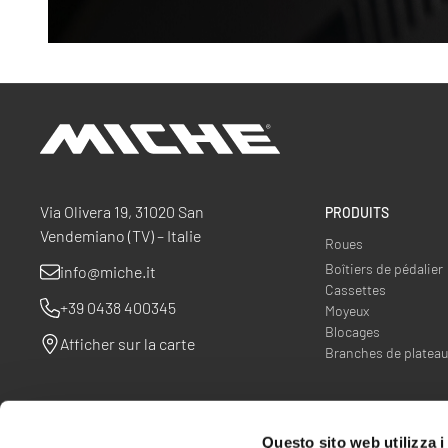
Miche
Via Olivera 19, 31020 San
PRODUITS
Vendemiano (TV) – Italie
Roues
Boîtiers de pédalier
info@miche.it
Cassettes
+39 0438 400345
Moyeux
Blocages
Afficher sur la carte
Branches de platea
Questo sito web utilizza i