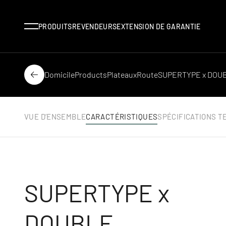
Menu
PRODUITS
REVENDEURS
EXTENSION DE GARANTIE
Domicile
Products
Plateaux
Route
SUPERTYPE x DOU
Dos
VUE D’ENSEMBLE
CARACTÉRISTIQUES
SPÉCIFICATIONS T
SUPERTYPE x
DOUBLE